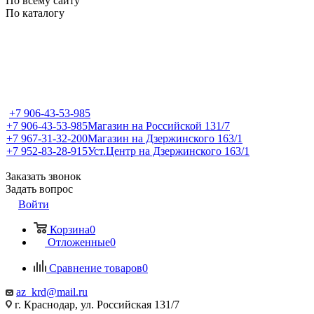
По всему сайту
По каталогу
+7 906-43-53-985
+7 906-43-53-985
Магазин на Российской 131/7
+7 967-31-32-200
Магазин на Дзержинского 163/1
+7 952-83-28-915
Уст.Центр на Дзержинского 163/1
Заказать звонок
Задать вопрос
Войти
Корзина
0
Отложенные
0
Сравнение товаров
0
az_krd@mail.ru
г. Краснодар, ул. Российская 131/7