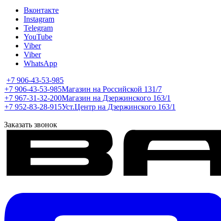
Вконтакте
Instagram
Telegram
YouTube
Viber
Viber
WhatsApp
+7 906-43-53-985
+7 906-43-53-985
Магазин на Российской 131/7
+7 967-31-32-200
Магазин на Дзержинского 163/1
+7 952-83-28-915
Уст.Центр на Дзержинского 163/1
Заказать звонок