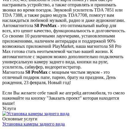
настраивать устройство, а также отправлять и принимать
звонки во время поездок. Звуковой усилитель TDA 7851 или
TDA 7388, а также радио модуль TDA7708, помогут вам
наслаждаться любимой музыкой, радио и даже аудиокнигами.
Автомагнитола
S8 ProMax
- это оптимальный выбор для
всех, кто ценит качество, функциональность и долговечность.
Со своими 10 различными лаунчерами, установленными
приложениями, наличием антирадара и поддержкой 90%
возможных приложений PlayMarket, наша магнитола S8 Pro
Max готова стать неотъемлемой частью вашей жизни. К
автомагнитоле с экраном можно дополнительно подключить
универсальную камеру заднего вида, кнопки на руле,
усилитель, сабвуфер, видеорегистратор.
Магнитола
S8 ProMax
с мощным чистым звуком - это
отличный подарок папе, парню, брату на праздник, День
рождения, 23 февраля, Новый год!
Если Вы желаете себе такой же апгрейд автомобиля, то смело
нажимайте на кнопку "Заказать проект" которая находится
выше!
Услуги
Основные услуги
Установка камеры заднего вида