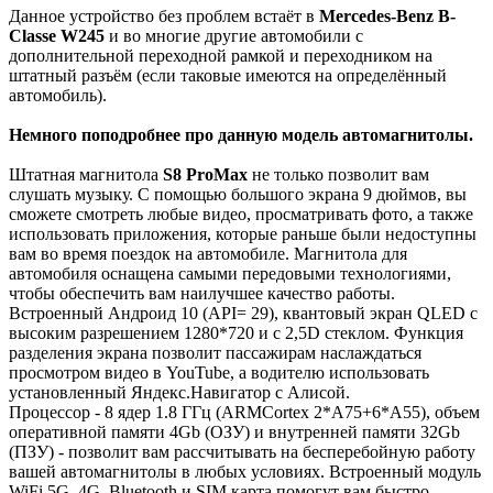
Данное устройство без проблем встаёт в
Mercedes-Benz B-
Classe W245
и во многие другие автомобили с
дополнительной переходной рамкой и переходником на
штатный разъём (если таковые имеются на определённый
автомобиль).
Немного поподробнее про данную модель автомагнитолы.
Штатная магнитола
S8 ProMax
не только позволит вам
слушать музыку. С помощью большого экрана 9 дюймов, вы
сможете смотреть любые видео, просматривать фото, а также
использовать приложения, которые раньше были недоступны
вам во время поездок на автомобиле. Магнитола для
автомобиля оснащена самыми передовыми технологиями,
чтобы обеспечить вам наилучшее качество работы.
Встроенный Андроид 10 (API= 29), квантовый экран QLED с
высоким разрешением 1280*720 и с 2,5D стеклом. Функция
разделения экрана позволит пассажирам наслаждаться
просмотром видео в YouTube, а водителю использовать
установленный Яндекс.Навигатор с Алисой.
Процессор - 8 ядер 1.8 ГГц (ARMCortex 2*A75+6*A55), объем
оперативной памяти 4Gb (ОЗУ) и внутренней памяти 32Gb
(ПЗУ) - позволит вам рассчитывать на бесперебойную работу
вашей автомагнитолы в любых условиях. Встроенный модуль
WiFi 5G, 4G, Bluetooth и SIM карта помогут вам быстро