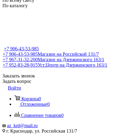
По всему сайту
По каталогу
+7 906-43-53-985
+7 906-43-53-985
Магазин на Российской 131/7
+7 967-31-32-200
Магазин на Дзержинского 163/1
+7 952-83-28-915
Уст.Центр на Дзержинского 163/1
Заказать звонок
Задать вопрос
Войти
Корзина
0
Отложенные
0
Сравнение товаров
0
az_krd@mail.ru
г. Краснодар, ул. Российская 131/7