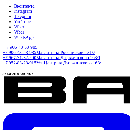
Вконтакте
Instagram
Telegram
YouTube
Viber
Viber
WhatsApp
+7 906-43-53-985
+7 906-43-53-985
Магазин на Российской 131/7
+7 967-31-32-200
Магазин на Дзержинского 163/1
+7 952-83-28-915
Уст.Центр на Дзержинского 163/1
Заказать звонок