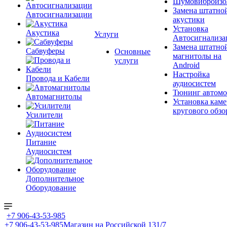
Шумовиброизо
Замена штатно
Автосигнализации
акустики
Установка
Акустика
Услуги
Автосигнализа
Замена штатно
Сабвуферы
Основные
магнитолы на
услуги
Android
Настройка
Провода и Кабели
аудиосистем
Тюнинг автомо
Автомагнитолы
Установка каме
кругового обзо
Усилители
Питание
Аудиосистем
Дополнительное
Оборудование
+7 906-43-53-985
+7 906-43-53-985
Магазин на Российской 131/7