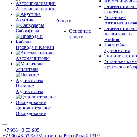
Шумовиброизо
Замена штатно
Автосигнализации
акустики
Установка
Акустика
Услуги
Автосигнализа
Замена штатно
Сабвуферы
Основные
магнитолы на
услуги
Android
Настройка
Провода и Кабели
аудиосистем
Тюнинг автомо
Автомагнитолы
Установка каме
кругового обзо
Усилители
Питание
Аудиосистем
Дополнительное
Оборудование
+7 906-43-53-985
+7 906-43-53-985
Магазин на Российской 131/7