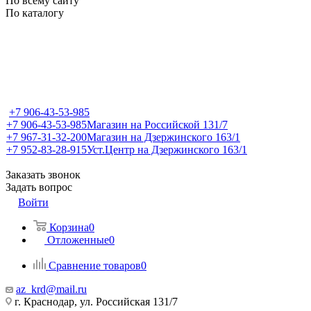
По всему сайту
По каталогу
+7 906-43-53-985
+7 906-43-53-985
Магазин на Российской 131/7
+7 967-31-32-200
Магазин на Дзержинского 163/1
+7 952-83-28-915
Уст.Центр на Дзержинского 163/1
Заказать звонок
Задать вопрос
Войти
Корзина
0
Отложенные
0
Сравнение товаров
0
az_krd@mail.ru
г. Краснодар, ул. Российская 131/7