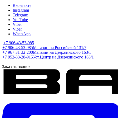
Вконтакте
Instagram
Telegram
YouTube
Viber
Viber
WhatsApp
+7 906-43-53-985
+7 906-43-53-985
Магазин на Российской 131/7
+7 967-31-32-200
Магазин на Дзержинского 163/1
+7 952-83-28-915
Уст.Центр на Дзержинского 163/1
Заказать звонок