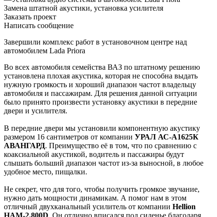
Замена штатной акустики, установка усилителя
Заказать проект
Написать сообщение
Завершили комплекс работ в установочном центре над
автомобилем Lada Priora
Во всех автомобиля семейства ВАЗ по штатному решению
установлена плохая акустика, которая не способна выдать
нужную громкость и хороший диапазон частот владельцу
автомобиля и пассажирам. Для решения данной ситуации
было принято произвести установку акустики в передние
двери и усилителя.
В передние двери мы установили компонентную акустику
размером 16 сантиметров от компании
УРАЛ АС-А1625К
АВАНГАРД
. Преимущество её в том, что по сравнению с
коаксиальной акустикой, водитель и пассажиры будут
слышать больший диапазон частот из-за выносной, в любое
удобное место, пищалки.
Не секрет, что для того, чтобы получить громкое звучание,
нужно дать мощности динамикам. А помог нам в этом
отличный двухканальный усилитель от компании
Hellion
HAM-2.800D
. Он отлично вписался под сиденье благодаря