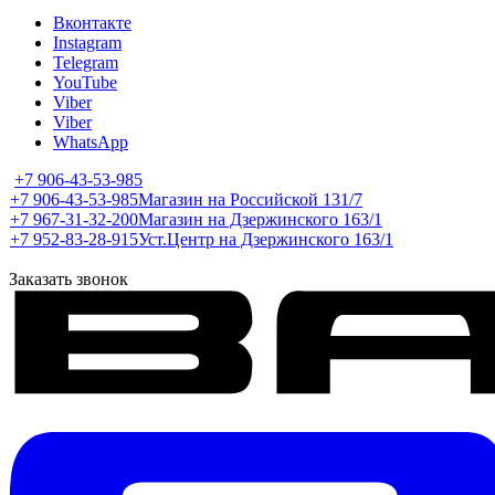
Вконтакте
Instagram
Telegram
YouTube
Viber
Viber
WhatsApp
+7 906-43-53-985
+7 906-43-53-985
Магазин на Российской 131/7
+7 967-31-32-200
Магазин на Дзержинского 163/1
+7 952-83-28-915
Уст.Центр на Дзержинского 163/1
Заказать звонок