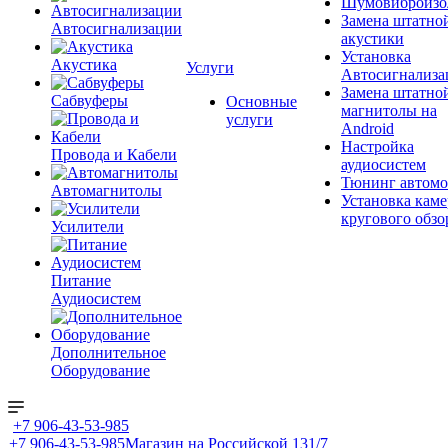
Шумовиброизо
Замена штатно
Автосигнализации
акустики
Установка
Акустика
Услуги
Автосигнализа
Замена штатно
Сабвуферы
Основные
магнитолы на
услуги
Android
Настройка
Провода и Кабели
аудиосистем
Тюнинг автомо
Автомагнитолы
Установка каме
кругового обзо
Усилители
Питание
Аудиосистем
Дополнительное
Оборудование
+7 906-43-53-985
+7 906-43-53-985
Магазин на Российской 131/7