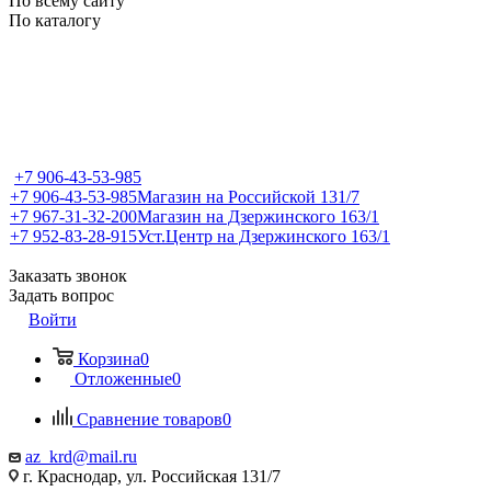
По всему сайту
По каталогу
+7 906-43-53-985
+7 906-43-53-985
Магазин на Российской 131/7
+7 967-31-32-200
Магазин на Дзержинского 163/1
+7 952-83-28-915
Уст.Центр на Дзержинского 163/1
Заказать звонок
Задать вопрос
Войти
Корзина
0
Отложенные
0
Сравнение товаров
0
az_krd@mail.ru
г. Краснодар, ул. Российская 131/7