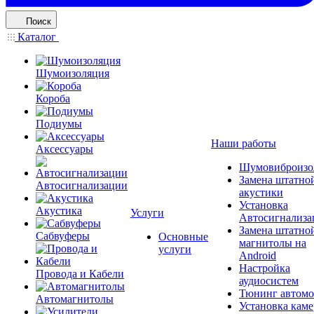
Поиск
Каталог
Шумоизоляция
Короба
Подиумы
Наши работы
Аксессуары
Шумовиброизо
Замена штатно
Автосигнализации
акустики
Установка
Акустика
Услуги
Автосигнализа
Замена штатно
Сабвуферы
Основные
магнитолы на
услуги
Android
Настройка
Провода и Кабели
аудиосистем
Тюнинг автомо
Автомагнитолы
Установка каме