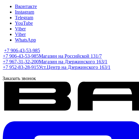
Вконтакте
Instagram
Telegram
YouTube
Viber
Viber
WhatsApp
+7 906-43-53-985
+7 906-43-53-985
Магазин на Российской 131/7
+7 967-31-32-200
Магазин на Дзержинского 163/1
+7 952-83-28-915
Уст.Центр на Дзержинского 163/1
Заказать звонок