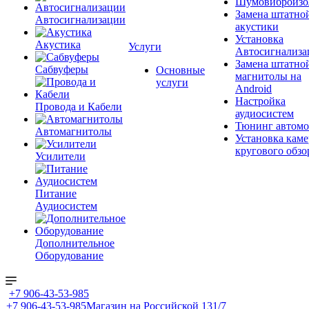
Шумовиброизо
Замена штатно
Автосигнализации
акустики
Установка
Акустика
Услуги
Автосигнализа
Замена штатно
Сабвуферы
Основные
магнитолы на
услуги
Android
Настройка
Провода и Кабели
аудиосистем
Тюнинг автомо
Автомагнитолы
Установка каме
кругового обзо
Усилители
Питание
Аудиосистем
Дополнительное
Оборудование
+7 906-43-53-985
+7 906-43-53-985
Магазин на Российской 131/7