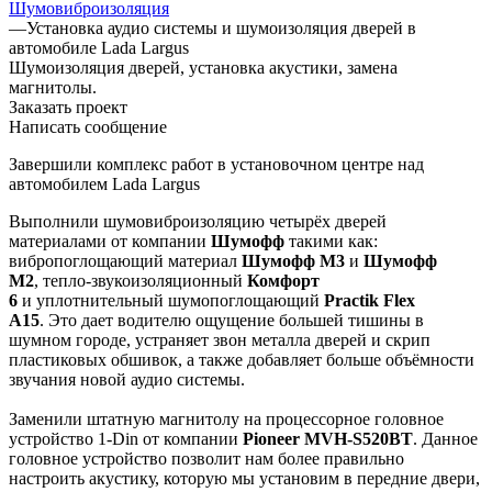
Шумовиброизоляция
—
Установка аудио системы и шумоизоляция дверей в
автомобиле Lada Largus
Шумоизоляция дверей, установка акустики, замена
магнитолы.
Заказать проект
Написать сообщение
Завершили комплекс работ в установочном центре над
автомобилем Lada Largus
Выполнили шумовиброизоляцию четырёх дверей
материалами от компании
Шумофф
такими как:
вибропоглощающий материал
Шумофф
М3
и
Шумофф
М2
, тепло-звукоизоляционный
Комфорт
6
и уплотнительный шумопоглощающий
Practik Flex
A15
. Это дает водителю ощущение большей тишины в
шумном городе, устраняет звон металла дверей и скрип
пластиковых обшивок, а также добавляет больше объёмности
звучания новой аудио системы.
Заменили штатную магнитолу на процессорное головное
устройство 1-Din от компании
Pioneer MVH-S520BT
. Данное
головное устройство позволит нам более правильно
настроить акустику, которую мы установим в передние двери,