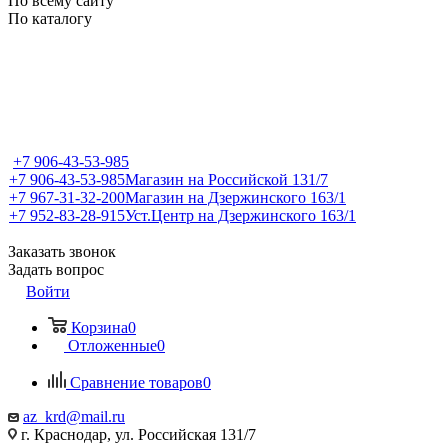
По всему сайту
По каталогу
+7 906-43-53-985
+7 906-43-53-985
Магазин на Российской 131/7
+7 967-31-32-200
Магазин на Дзержинского 163/1
+7 952-83-28-915
Уст.Центр на Дзержинского 163/1
Заказать звонок
Задать вопрос
Войти
Корзина
0
Отложенные
0
Сравнение товаров
0
az_krd@mail.ru
г. Краснодар, ул. Российская 131/7