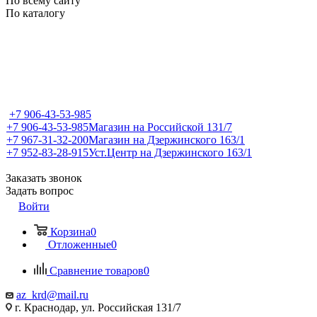
По всему сайту
По каталогу
+7 906-43-53-985
+7 906-43-53-985
Магазин на Российской 131/7
+7 967-31-32-200
Магазин на Дзержинского 163/1
+7 952-83-28-915
Уст.Центр на Дзержинского 163/1
Заказать звонок
Задать вопрос
Войти
Корзина
0
Отложенные
0
Сравнение товаров
0
az_krd@mail.ru
г. Краснодар, ул. Российская 131/7