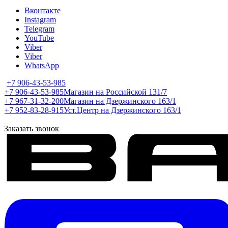
Вконтакте
Instagram
Telegram
YouTube
Viber
Viber
WhatsApp
+7 906-43-53-985
+7 906-43-53-985
Магазин на Российской 131/7
+7 967-31-32-200
Магазин на Дзержинского 163/1
+7 952-83-28-915
Уст.Центр на Дзержинского 163/1
Заказать звонок