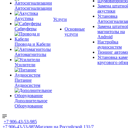
Шумовиброизо
Замена штатно
Автосигнализации
акустики
Установка
Акустика
Услуги
Автосигнализа
Замена штатно
Сабвуферы
Основные
магнитолы на
услуги
Android
Настройка
Провода и Кабели
аудиосистем
Тюнинг автомо
Автомагнитолы
Установка каме
кругового обзо
Усилители
Питание
Аудиосистем
Дополнительное
Оборудование
+7 906-43-53-985
+7 906-43-53-985
Магазин на Российской 131/7