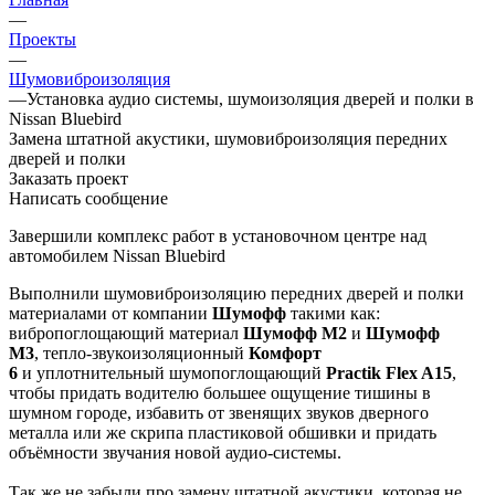
—
Проекты
—
Шумовиброизоляция
—
Установка аудио системы, шумоизоляция дверей и полки в
Nissan Bluebird
Замена штатной акустики, шумовиброизоляция передних
дверей и полки
Заказать проект
Написать сообщение
Завершили комплекс работ в установочном центре над
автомобилем Nissan Bluebird
Выполнили шумовиброизоляцию передних дверей и полки
материалами от компании
Шумофф
такими как:
вибропоглощающий материал
Шумофф
М2
и
Шумофф
М3
, тепло-звукоизоляционный
Комфорт
6
и уплотнительный шумопоглощающий
Practik Flex A15
,
чтобы придать водителю большее ощущение тишины в
шумном городе, избавить от звенящих звуков дверного
металла или же скрипа пластиковой обшивки и придать
объёмности звучания новой аудио-системы.
Так же не забыли про замену штатной акустики, которая не