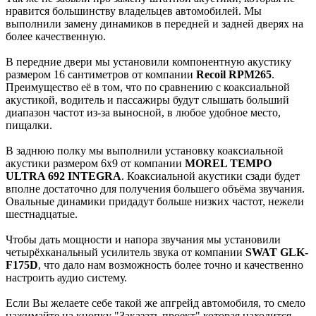
нравится большинству владельцев автомобилей. Мы
выполнили замену динамиков в передней и задней дверях на
более качественную.
В передние двери мы установили компонентную акустику
размером 16 сантиметров от компании
Recoil RPM265
.
Преимущество её в том, что по сравнению с коаксиальной
акустикой, водитель и пассажиры будут слышать больший
диапазон частот из-за выносной, в любое удобное место,
пищалки.
В заднюю полку мы выполнили установку коаксиальной
акустики размером 6x9 от компании
MOREL TEMPO
ULTRA 692 INTEGRA
. Коаксиальной акустики сзади будет
вполне достаточно для получения большего объёма звучания.
Овальные динамики придадут больше низких частот, нежели
шестнадцатые.
Чтобы дать мощности и напора звучания мы установили
четырёхканальный усилитель звука от компании
SWAT GLK-
F175D
,
что дало нам возможность более точно и качественно
настроить аудио систему.
Если Вы желаете себе такой же апгрейд автомобиля, то смело
нажимайте на кнопку "Заказать проект" которая находится