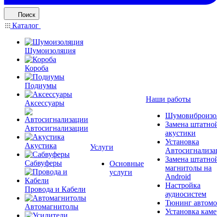
Поиск
Каталог
Шумоизоляция
Короба
Подиумы
Наши работы
Аксессуары
Шумовиброизо
Замена штатно
Автосигнализации
акустики
Установка
Акустика
Услуги
Автосигнализа
Замена штатно
Сабвуферы
Основные
магнитолы на
услуги
Android
Настройка
Провода и Кабели
аудиосистем
Тюнинг автомо
Автомагнитолы
Установка каме