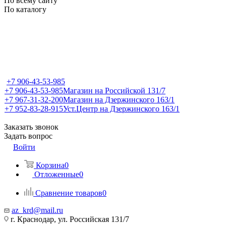
По всему сайту
По каталогу
+7 906-43-53-985
+7 906-43-53-985
Магазин на Российской 131/7
+7 967-31-32-200
Магазин на Дзержинского 163/1
+7 952-83-28-915
Уст.Центр на Дзержинского 163/1
Заказать звонок
Задать вопрос
Войти
Корзина
0
Отложенные
0
Сравнение товаров
0
az_krd@mail.ru
г. Краснодар, ул. Российская 131/7