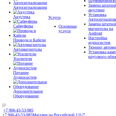
Шумовиброизо
Замена штатно
Автосигнализации
акустики
Установка
Акустика
Услуги
Автосигнализа
Замена штатно
Сабвуферы
Основные
магнитолы на
услуги
Android
Настройка
Провода и Кабели
аудиосистем
Тюнинг автомо
Автомагнитолы
Установка каме
кругового обзо
Усилители
Питание
Аудиосистем
Дополнительное
Оборудование
+7 906-43-53-985
+7 906-43-53-985
Магазин на Российской 131/7