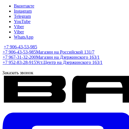
Вконтакте
Instagram
Telegram
YouTube
Viber
Viber
WhatsApp
+7 906-43-53-985
+7 906-43-53-985
Магазин на Российской 131/7
+7 967-31-32-200
Магазин на Дзержинского 163/1
+7 952-83-28-915
Уст.Центр на Дзержинского 163/1
Заказать звонок