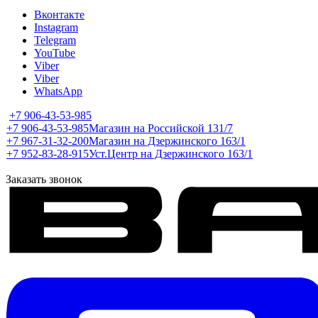
Вконтакте
Instagram
Telegram
YouTube
Viber
Viber
WhatsApp
+7 906-43-53-985
+7 906-43-53-985
Магазин на Российской 131/7
+7 967-31-32-200
Магазин на Дзержинского 163/1
+7 952-83-28-915
Уст.Центр на Дзержинского 163/1
Заказать звонок