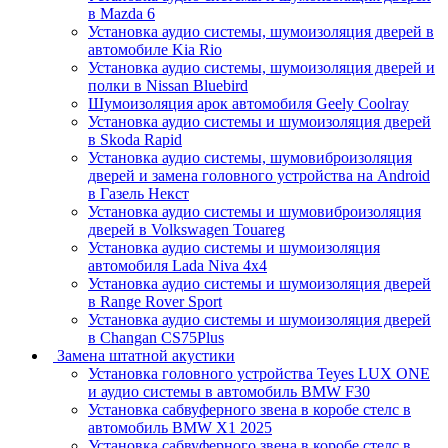
в Mazda 6
Установка аудио системы, шумоизоляция дверей в
автомобиле Kia Rio
Установка аудио системы, шумоизоляция дверей и
полки в Nissan Bluebird
Шумоизоляция арок автомобиля Geely Coolray
Установка аудио системы и шумоизоляция дверей
в Skoda Rapid
Установка аудио системы, шумовиброизоляция
дверей и замена головного устройства на Android
в Газель Некст
Установка аудио системы и шумовиброизоляция
дверей в Volkswagen Touareg
Установка аудио системы и шумоизоляция
автомобиля Lada Niva 4x4
Установка аудио системы и шумоизоляция дверей
в Range Rover Sport
Установка аудио системы и шумоизоляция дверей
в Changan CS75Plus
Замена штатной акустики
Установка головного устройства Teyes LUX ONE
и аудио системы в автомобиль BMW F30
Установка сабвуферного звена в коробе стелс в
автомобиль BMW X1 2025
Установка сабвуферного звена в коробе стелс в