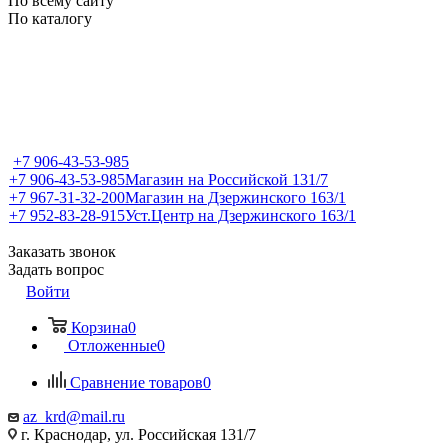
По всему сайту
По каталогу
+7 906-43-53-985
+7 906-43-53-985
Магазин на Российской 131/7
+7 967-31-32-200
Магазин на Дзержинского 163/1
+7 952-83-28-915
Уст.Центр на Дзержинского 163/1
Заказать звонок
Задать вопрос
Войти
Корзина
0
Отложенные
0
Сравнение товаров
0
az_krd@mail.ru
г. Краснодар, ул. Российская 131/7