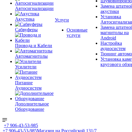
Шумовиброизо
Замена штатно
Автосигнализации
акустики
Установка
Акустика
Услуги
Автосигнализа
Замена штатно
Сабвуферы
Основные
магнитолы на
услуги
Android
Настройка
Провода и Кабели
аудиосистем
Тюнинг автомо
Автомагнитолы
Установка каме
кругового обзо
Усилители
Питание
Аудиосистем
Дополнительное
Оборудование
+7 906-43-53-985
+7 906-43-53-985
Магазин на Российской 131/7