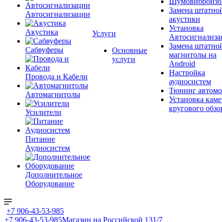
Шумовиброизо
Замена штатно
Автосигнализации
акустики
Установка
Акустика
Услуги
Автосигнализа
Замена штатно
Сабвуферы
Основные
магнитолы на
услуги
Android
Настройка
Провода и Кабели
аудиосистем
Тюнинг автомо
Автомагнитолы
Установка каме
кругового обзо
Усилители
Питание
Аудиосистем
Дополнительное
Оборудование
+7 906-43-53-985
+7 906-43-53-985
Магазин на Российской 131/7