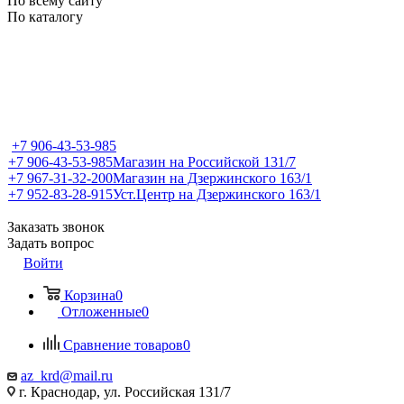
По всему сайту
По каталогу
+7 906-43-53-985
+7 906-43-53-985
Магазин на Российской 131/7
+7 967-31-32-200
Магазин на Дзержинского 163/1
+7 952-83-28-915
Уст.Центр на Дзержинского 163/1
Заказать звонок
Задать вопрос
Войти
Корзина
0
Отложенные
0
Сравнение товаров
0
az_krd@mail.ru
г. Краснодар, ул. Российская 131/7