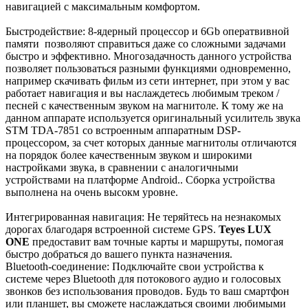
навигацией с максимальным комфортом.
Быстродействие: 8-ядерный процессор
и 6Gb оператвивной
памяти
позволяют справиться даже со сложными задачами
быстро и эффективно. Многозадачность данного устройства
позволяет пользоваться разными функциями одновременно,
например скачивать фильм из сети интернет, при этом у вас
работает навигация и вы наслаждетесь любимым треком /
песней с качественным звуком на магнитоле. К тому же на
данном аппарате используется оригинальный усилитель звука
STM TDA-7851 со встроенным аппаратным DSP-
процессором,
за счет которых данные магнитолы отличаются
на порядок более качественным звуком и широкими
настройками звука, в сравнении с аналогичными
устройствами на платформе Android.. Сборка устройства
выполнена на очень высокм уровне.
Интегрированная навигация: Не теряйтесь на незнакомых
дорогах благодаря встроенной системе GPS.
Teyes LUX
ONE
предоставит вам точные карты и маршруты, помогая
быстро добраться до вашего пункта назначения.
Bluetooth-соединение: Подключайте свои устройства к
системе через Bluetooth для потокового аудио и голосовых
звонков без использования проводов. Будь то ваш смартфон
или планшет, вы сможете наслаждаться своими любимыми