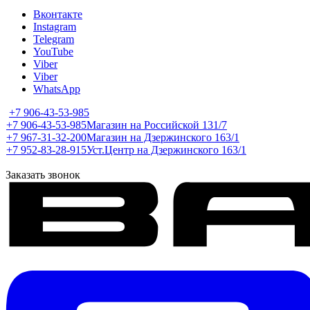
Вконтакте
Instagram
Telegram
YouTube
Viber
Viber
WhatsApp
+7 906-43-53-985
+7 906-43-53-985
Магазин на Российской 131/7
+7 967-31-32-200
Магазин на Дзержинского 163/1
+7 952-83-28-915
Уст.Центр на Дзержинского 163/1
Заказать звонок