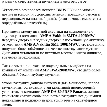
музыку с качественным звучанием и многое другое.
Устройство без проблем встаёт в
BMW F30
и во многие
другие автомобили с дополнительной переходной рамкой и
переходником на штатный разъём (если таковые имеются на
определённый автомобиль).
Произвели замену штатной акустики на компонентную
акустику от компании
AMP A.Vakhtin SMTA-100BMW
в
передних дверях и в задних дверях на коаксиальную акустику
от компании
AMP A.Vakhtin SMT-100BMWC
, что позволило
получить более объёмное и качественное звучание музыки.
Динамики установили по штатным местам, ничего лишнего,
всё через переходники.
Так же заменили штатные подсидельные мидбассы на
комплект от компании
AMP SWA-200BMW
, что дало более
объёмный басс и глубину звучания.
Чтобы разрулить данную систему и дать мощности, напора
звучания мы установили 8-ми канальный процессорный
усилитель от компании
AMP DA-80.6DSP Panacea
, данного
усилителя хватит чтобы полностью разрулить все динамики
поканально и подключить доп. усилитель на сабвуферное
звено.