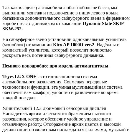
Так как владелец автомобиля любит побольше басса, мы
выполнили монтаж и подключение в нишу левого крыла
багажника дополнительного сабвуферного звена в фирменном
коробе стелс с динамиком от компании
Dynamic State SKIF
SKW-252.
На сабвуферное звено установили одноканальный усилитель
(моноблок) от компании
Kicx AP 1000D ver.2
. Надёжны и
компактный усилитель, который позволит полностью
раскрыть весь потенциал сабвуферного динамика.
Немного поподробнее про модель автомагнитолы.
Teyes LUX ONE
- это инновационная система
автомобильного развлечения. Совмещая передовые
технологии и функции, эта умная мультимедийная система
обеспечит вам комфорт, удобство и развлечение во время
каждой поездки.
Удивительный 12.3-дюймовый сенсорный дисплей.
Насладитесь ярким и четким отображением высокого
разрешения, которое обеспечит удобное управление и
отзывчивую работу. Отображение ярких цветов и высокой
детализации позволит вам наслаждаться фильмами, музыкой и