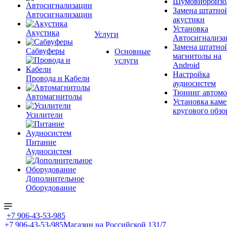
Шумовиброизо
Замена штатно
Автосигнализации
акустики
Установка
Акустика
Услуги
Автосигнализа
Замена штатно
Сабвуферы
Основные
магнитолы на
услуги
Android
Настройка
Провода и Кабели
аудиосистем
Тюнинг автомо
Автомагнитолы
Установка каме
кругового обзо
Усилители
Питание
Аудиосистем
Дополнительное
Оборудование
+7 906-43-53-985
+7 906-43-53-985
Магазин на Российской 131/7