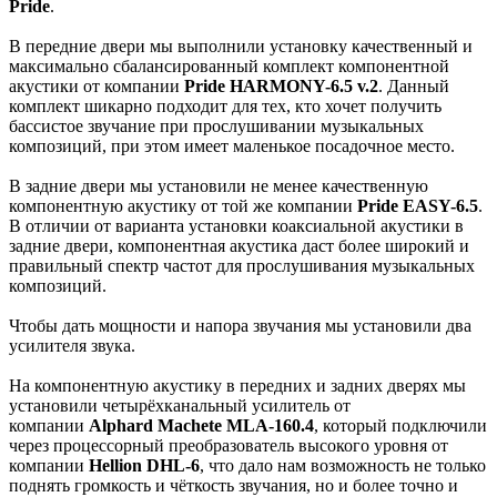
Pride
.
В передние двери мы выполнили установку качественный и
максимально сбалансированный комплект компонентной
акустики от компании
Pride HARMONY-6.5 v.2
. Данный
комплект шикарно подходит для тех, кто хочет получить
бассистое звучание при прослушивании музыкальных
композиций, при этом имеет маленькое посадочное место.
В задние двери мы установили не менее качественную
компонентную акустику от той же компании
Pride EASY-6.5
.
В
отличии от варианта установки коаксиальной акустики в
задние двери, компонентная акустика даст более широкий и
правильный спектр частот для прослушивания музыкальных
композиций.
Чтобы дать мощности и напора звучания мы установили два
усилителя звука.
На компонентную акустику в передних и задних дверях мы
установили четырёхканальный усилитель от
компании
Alphard Machete MLA-160.4
, который подключили
через процессорный преобразователь высокого уровня от
компании
Hellion DHL-6
,
что дало нам возможность не только
поднять громкость и чёткость звучания, но и более точно и