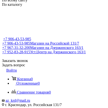
По всему сайту
По каталогу
+7 906-43-53-985
+7 906-43-53-985
Магазин на Российской 131/7
+7 967-31-32-200
Магазин на Дзержинского 163/1
+7 952-83-28-915
Уст.Центр на Дзержинского 163/1
Заказать звонок
Задать вопрос
Войти
Корзина
0
Отложенные
0
Сравнение товаров
0
az_krd@mail.ru
г. Краснодар, ул. Российская 131/7