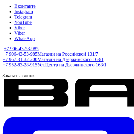
Вконтакте
Instagram
Telegram
YouTube
Viber
Viber
WhatsApp
+7 906-43-53-985
+7 906-43-53-985
Магазин на Российской 131/7
+7 967-31-32-200
Магазин на Дзержинского 163/1
+7 952-83-28-915
Уст.Центр на Дзержинского 163/1
Заказать звонок