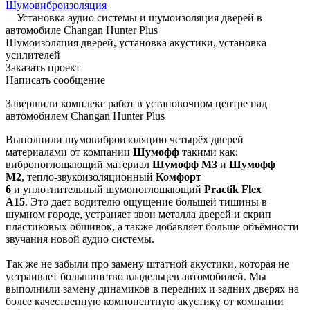
Шумовиброизоляция
—
Установка аудио системы и шумоизоляция дверей в
автомобиле Changan Hunter Plus
Шумоизоляция дверей, установка акустики, установка
усилителей
Заказать проект
Написать сообщение
Завершили комплекс работ в установочном центре над
автомобилем Changan Hunter Plus
Выполнили шумовиброизоляцию четырёх дверей
материалами от компании
Шумофф
такими как:
вибропоглощающий материал
Шумофф
М3
и
Шумофф
М2
, тепло-звукоизоляционный
Комфорт
6
и уплотнительный шумопоглощающий
Practik Flex
A15
. Это дает водителю ощущение большей тишины в
шумном городе, устраняет звон металла дверей и скрип
пластиковых обшивок, а также добавляет больше объёмности
звучания новой аудио системы.
Так же не забыли про замену штатной акустики, которая не
устраивает большинство владельцев автомобилей. Мы
выполнили замену динамиков в передних и задних дверях на
более качественную компонентную акустику от компании