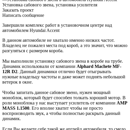
Установка сабового звена, установка усилителя
Заказать проект
Написать сообщение
Завершили комплекс работ в установочном центре над
автомобилем Hyundai Accent
В данном автомобиле не хватало именно низких частот.
Владелец не пожалел места под короб, а это значит, что можно
разгуляться с размером короба.
Мы выполнили установку сабового звена в коробе на трубе.
Динамик использовали от компании
Alphard Machete MF-
12R D2
. Данный динамики отлично будет отыгрывать
нужные владельцу частоты и даже может поднять небольшой
ветерок в окне.
Чтобы запитать данное сабовое звено, нужен мощный
моноблок, который будет способен толкать хороший мотор. В
роли моноблока у нас выступает усилитель от компании
AMP
MASS 1.1500
. Его вполне хватит чтобы не просто
воспроизводить звук, а чтобы полностью раскрыть данный
динамик.
Если Вы желаете себе такой же апгрейд автомобиля, то смело