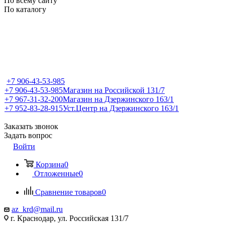
По всему сайту
По каталогу
+7 906-43-53-985
+7 906-43-53-985
Магазин на Российской 131/7
+7 967-31-32-200
Магазин на Дзержинского 163/1
+7 952-83-28-915
Уст.Центр на Дзержинского 163/1
Заказать звонок
Задать вопрос
Войти
Корзина
0
Отложенные
0
Сравнение товаров
0
az_krd@mail.ru
г. Краснодар, ул. Российская 131/7