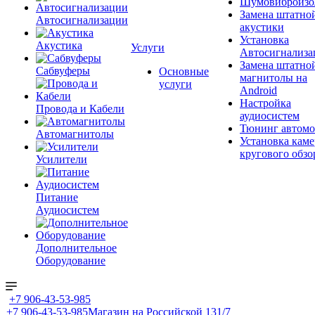
Шумовиброизо
Замена штатно
Автосигнализации
акустики
Установка
Акустика
Услуги
Автосигнализа
Замена штатно
Сабвуферы
Основные
магнитолы на
услуги
Android
Настройка
Провода и Кабели
аудиосистем
Тюнинг автомо
Автомагнитолы
Установка каме
кругового обзо
Усилители
Питание
Аудиосистем
Дополнительное
Оборудование
+7 906-43-53-985
+7 906-43-53-985
Магазин на Российской 131/7