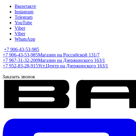
Вконтакте
Instagram
Telegram
YouTube
Viber
Viber
WhatsApp
+7 906-43-53-985
+7 906-43-53-985
Магазин на Российской 131/7
+7 967-31-32-200
Магазин на Дзержинского 163/1
+7 952-83-28-915
Уст.Центр на Дзержинского 163/1
Заказать звонок