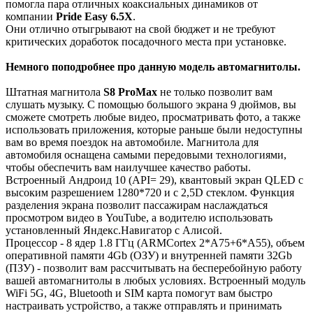
помогла пара отличных коаксиальных динамиков от
компании
Pride Easy 6.5X
.
Они отлично отыгрывают на свой бюджет и не требуют
критических доработок посадочного места при установке.
Немного поподробнее про данную модель автомагнитолы.
Штатная магнитола
S8 ProMax
не только позволит вам
слушать музыку. С помощью большого экрана 9 дюймов, вы
сможете смотреть любые видео, просматривать фото, а также
использовать приложения, которые раньше были недоступны
вам во время поездок на автомобиле. Магнитола для
автомобиля оснащена самыми передовыми технологиями,
чтобы обеспечить вам наилучшее качество работы.
Встроенный Андроид 10 (API= 29), квантовый экран QLED с
высоким разрешением 1280*720 и с 2,5D стеклом. Функция
разделения экрана позволит пассажирам наслаждаться
просмотром видео в YouTube, а водителю использовать
установленный Яндекс.Навигатор с Алисой.
Процессор - 8 ядер 1.8 ГГц (ARMCortex 2*A75+6*A55), объем
оперативной памяти 4Gb (ОЗУ) и внутренней памяти 32Gb
(ПЗУ) - позволит вам рассчитывать на бесперебойную работу
вашей автомагнитолы в любых условиях. Встроенный модуль
WiFi 5G, 4G, Bluetooth и SIM карта помогут вам быстро
настраивать устройство, а также отправлять и принимать