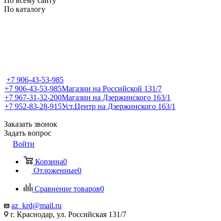
По всему сайту
По каталогу
+7 906-43-53-985
+7 906-43-53-985
Магазин на Российской 131/7
+7 967-31-32-200
Магазин на Дзержинского 163/1
+7 952-83-28-915
Уст.Центр на Дзержинского 163/1
Заказать звонок
Задать вопрос
Войти
Корзина
0
Отложенные
0
Сравнение товаров
0
az_krd@mail.ru
г. Краснодар, ул. Российская 131/7