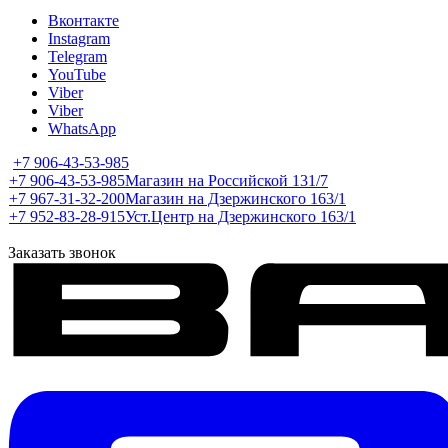
Вконтакте
Instagram
Telegram
YouTube
Viber
Viber
WhatsApp
+7 906-43-53-985
+7 906-43-53-985
Магазин на Российской 131/7
+7 967-31-32-200
Магазин на Дзержинского 163/1
+7 952-83-28-915
Уст.Центр на Дзержинского 163/1
Заказать звонок