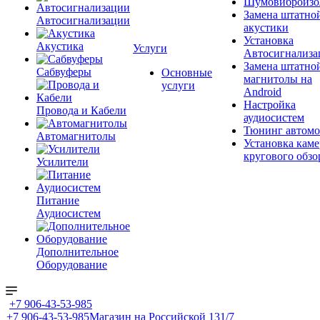
Шумовиброизо
Замена штатно
Автосигнализации
акустики
Установка
Акустика
Услуги
Автосигнализа
Замена штатно
Сабвуферы
Основные
магнитолы на
услуги
Android
Настройка
Провода и Кабели
аудиосистем
Тюнинг автомо
Автомагнитолы
Установка каме
кругового обзо
Усилители
Питание
Аудиосистем
Дополнительное
Оборудование
+7 906-43-53-985
+7 906-43-53-985
Магазин на Российской 131/7