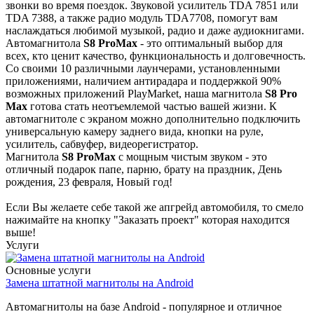
звонки во время поездок. Звуковой усилитель TDA 7851 или
TDA 7388, а также радио модуль TDA7708, помогут вам
наслаждаться любимой музыкой, радио и даже аудиокнигами.
Автомагнитола
S8 ProMax
- это оптимальный выбор для
всех, кто ценит качество, функциональность и долговечность.
Со своими 10 различными лаунчерами, установленными
приложениями, наличием антирадара и поддержкой 90%
возможных приложений PlayMarket, наша магнитола
S8 Pro
Max
готова стать неотъемлемой частью вашей жизни. К
автомагнитоле с экраном можно дополнительно подключить
универсальную камеру заднего вида, кнопки на руле,
усилитель, сабвуфер, видеорегистратор.
Магнитола
S8 ProMax
с мощным чистым звуком - это
отличный подарок папе, парню, брату на праздник, День
рождения, 23 февраля, Новый год!
Если Вы желаете себе такой же апгрейд автомобиля, то смело
нажимайте на кнопку "Заказать проект" которая находится
выше!
Услуги
Основные услуги
Замена штатной магнитолы на Android
Автомагнитолы на базе Android - популярное и отличное