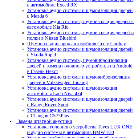
в автомобиле Exeed RX
Установка аудио системы и шумоизоляция дверей
в Mazda 6
Установка аудио системы, шумоизоляция дверей в
автомобиле Kia Rio
Установка аудио системы, шумоизоляция дверей и
полки в Nissan Bluebird
Шумоизоляция арок автомобиля Geely Coolray
Установка аудио системы и шумоизоляция дверей
в Skoda Rapid
Установка аудио системы, шумовиброизоляция
дверей и замена головного устройства на Android
в Газель Некст
Установка аудио системы и шумовиброизоляция
дверей в Volkswagen Touareg
Установка аудио системы и шумоизоляция
автомобиля Lada Niva 4x4
Установка аудио системы и шумоизоляция дверей
в Range Rover Sport
Установка аудио системы и шумоизоляция дверей
в Changan CS75Plus
Замена штатной акустики
Установка головного устройства Teyes LUX ONE
и аудио системы в автомобиль BMW F30
Установка сабвуферного звена в коробе стелс в