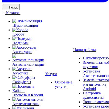
Поиск
Каталог
Шумоизоляция
Короба
Подиумы
Наши работы
Аксессуары
Шумовиброизо
Замена штатно
Автосигнализации
акустики
Установка
Акустика
Услуги
Автосигнализа
Замена штатно
Сабвуферы
Основные
магнитолы на
услуги
Android
Настройка
Провода и Кабели
аудиосистем
Тюнинг автомо
Автомагнитолы
Установка каме