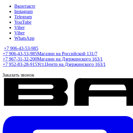
Вконтакте
Instagram
Telegram
YouTube
Viber
Viber
WhatsApp
+7 906-43-53-985
+7 906-43-53-985
Магазин на Российской 131/7
+7 967-31-32-200
Магазин на Дзержинского 163/1
+7 952-83-28-915
Уст.Центр на Дзержинского 163/1
Заказать звонок