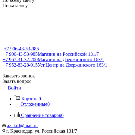
По всему сайту
По каталогу
+7 906-43-53-985
+7 906-43-53-985
Магазин на Российской 131/7
+7 967-31-32-200
Магазин на Дзержинского 163/1
+7 952-83-28-915
Уст.Центр на Дзержинского 163/1
Заказать звонок
Задать вопрос
Войти
Корзина
0
Отложенные
0
Сравнение товаров
0
az_krd@mail.ru
г. Краснодар, ул. Российская 131/7