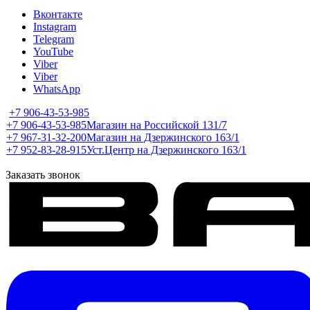
Вконтакте
Instagram
Telegram
YouTube
Viber
Viber
WhatsApp
+7 906-43-53-985
+7 906-43-53-985
Магазин на Российской 131/7
+7 967-31-32-200
Магазин на Дзержинского 163/1
+7 952-83-28-915
Уст.Центр на Дзержинского 163/1
Заказать звонок