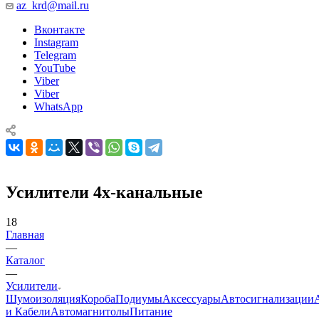
az_krd@mail.ru
Вконтакте
Instagram
Telegram
YouTube
Viber
Viber
WhatsApp
Усилители 4х-канальные
18
Главная
—
Каталог
—
Усилители
Шумоизоляция
Короба
Подиумы
Аксессуары
Автосигнализации
и Кабели
Автомагнитолы
Питание