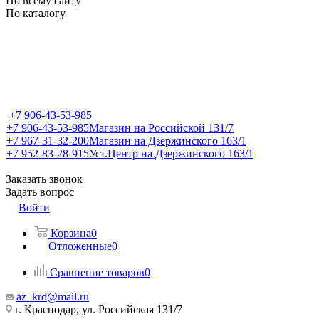
По всему сайту
По каталогу
+7 906-43-53-985
+7 906-43-53-985
Магазин на Российской 131/7
+7 967-31-32-200
Магазин на Дзержинского 163/1
+7 952-83-28-915
Уст.Центр на Дзержинского 163/1
Заказать звонок
Задать вопрос
Войти
Корзина
0
Отложенные
0
Сравнение товаров
0
az_krd@mail.ru
г. Краснодар, ул. Российская 131/7