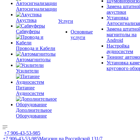
Шумовиброизо
Замена штатно
Автосигнализации
акустики
Установка
Акустика
Услуги
Автосигнализа
Замена штатно
Сабвуферы
Основные
магнитолы на
услуги
Android
Настройка
Провода и Кабели
аудиосистем
Тюнинг автомо
Автомагнитолы
Установка каме
кругового обзо
Усилители
Питание
Аудиосистем
Дополнительное
Оборудование
+7 906-43-53-985
+7 906-43-53-985
Магазин на Российской 131/7