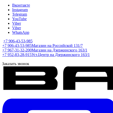
Вконтакте
Instagram
Telegram
YouTube
Viber
Viber
WhatsApp
+7 906-43-53-985
+7 906-43-53-985
Магазин на Российской 131/7
+7 967-31-32-200
Магазин на Дзержинского 163/1
+7 952-83-28-915
Уст.Центр на Дзержинского 163/1
Заказать звонок