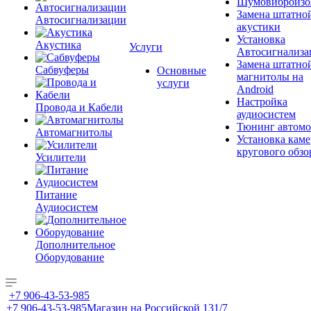
Шумовиброизо
Замена штатно
Автосигнализации
акустики
Установка
Акустика
Услуги
Автосигнализа
Замена штатно
Сабвуферы
Основные
магнитолы на
услуги
Android
Настройка
Провода и Кабели
аудиосистем
Тюнинг автомо
Автомагнитолы
Установка каме
кругового обзо
Усилители
Питание
Аудиосистем
Дополнительное
Оборудование
+7 906-43-53-985
+7 906-43-53-985
Магазин на Российской 131/7