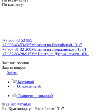
По всему сайту
По каталогу
+7 906-43-53-985
+7 906-43-53-985
Магазин на Российской 131/7
+7 967-31-32-200
Магазин на Дзержинского 163/1
+7 952-83-28-915
Уст.Центр на Дзержинского 163/1
Заказать звонок
Задать вопрос
Войти
Корзина
0
Отложенные
0
Сравнение товаров
0
az_krd@mail.ru
г. Краснодар, ул. Российская 131/7