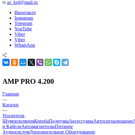
az_krd@mail.ru
Вконтакте
Instagram
Telegram
YouTube
Viber
Viber
WhatsApp
AMP PRO 4.200
Главная
—
Каталог
—
Усилители
Шумоизоляция
Короба
Подиумы
Аксессуары
Автосигнализации
и Кабели
Автомагнитолы
Питание
Аудиосистем
Дополнительное Оборудование