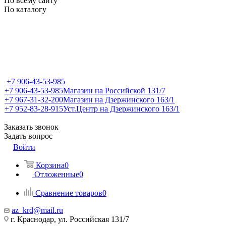
По всему сайту
По каталогу
+7 906-43-53-985
+7 906-43-53-985
Магазин на Российской 131/7
+7 967-31-32-200
Магазин на Дзержинского 163/1
+7 952-83-28-915
Уст.Центр на Дзержинского 163/1
Заказать звонок
Задать вопрос
Войти
Корзина
0
Отложенные
0
Сравнение товаров
0
az_krd@mail.ru
г. Краснодар, ул. Российская 131/7