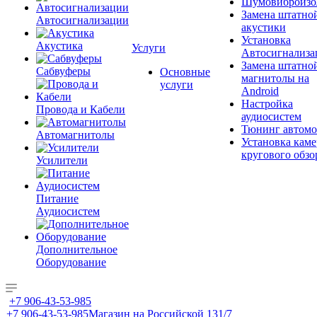
Шумовиброизо
Замена штатно
Автосигнализации
акустики
Установка
Акустика
Услуги
Автосигнализа
Замена штатно
Сабвуферы
Основные
магнитолы на
услуги
Android
Настройка
Провода и Кабели
аудиосистем
Тюнинг автомо
Автомагнитолы
Установка каме
кругового обзо
Усилители
Питание
Аудиосистем
Дополнительное
Оборудование
+7 906-43-53-985
+7 906-43-53-985
Магазин на Российской 131/7