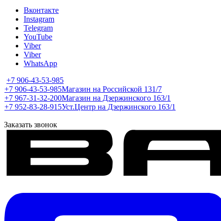
Вконтакте
Instagram
Telegram
YouTube
Viber
Viber
WhatsApp
+7 906-43-53-985
+7 906-43-53-985
Магазин на Российской 131/7
+7 967-31-32-200
Магазин на Дзержинского 163/1
+7 952-83-28-915
Уст.Центр на Дзержинского 163/1
Заказать звонок