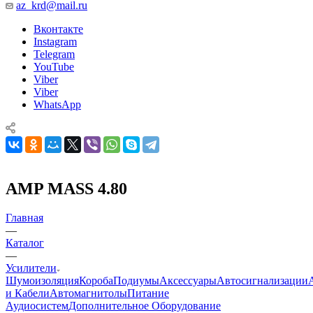
az_krd@mail.ru
Вконтакте
Instagram
Telegram
YouTube
Viber
Viber
WhatsApp
AMP MASS 4.80
Главная
—
Каталог
—
Усилители
Шумоизоляция
Короба
Подиумы
Аксессуары
Автосигнализации
и Кабели
Автомагнитолы
Питание
Аудиосистем
Дополнительное Оборудование