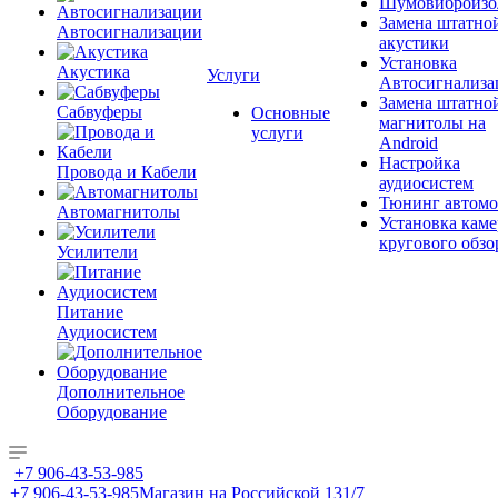
Шумовиброизо
Замена штатно
Автосигнализации
акустики
Установка
Акустика
Услуги
Автосигнализа
Замена штатно
Сабвуферы
Основные
магнитолы на
услуги
Android
Настройка
Провода и Кабели
аудиосистем
Тюнинг автомо
Автомагнитолы
Установка каме
кругового обзо
Усилители
Питание
Аудиосистем
Дополнительное
Оборудование
+7 906-43-53-985
+7 906-43-53-985
Магазин на Российской 131/7