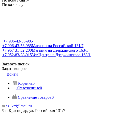
По всему сайту
По каталогу
+7 906-43-53-985
+7 906-43-53-985
Магазин на Российской 131/7
+7 967-31-32-200
Магазин на Дзержинского 163/1
+7 952-83-28-915
Уст.Центр на Дзержинского 163/1
Заказать звонок
Задать вопрос
Войти
Корзина
0
Отложенные
0
Сравнение товаров
0
az_krd@mail.ru
г. Краснодар, ул. Российская 131/7