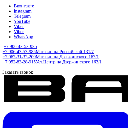
Вконтакте
Instagram
Telegram
YouTube
Viber
Viber
WhatsApp
+7 906-43-53-985
+7 906-43-53-985
Магазин на Российской 131/7
+7 967-31-32-200
Магазин на Дзержинского 163/1
+7 952-83-28-915
Уст.Центр на Дзержинского 163/1
Заказать звонок