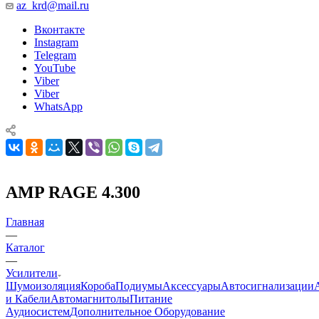
az_krd@mail.ru
Вконтакте
Instagram
Telegram
YouTube
Viber
Viber
WhatsApp
AMP RAGE 4.300
Главная
—
Каталог
—
Усилители
Шумоизоляция
Короба
Подиумы
Аксессуары
Автосигнализации
и Кабели
Автомагнитолы
Питание
Аудиосистем
Дополнительное Оборудование