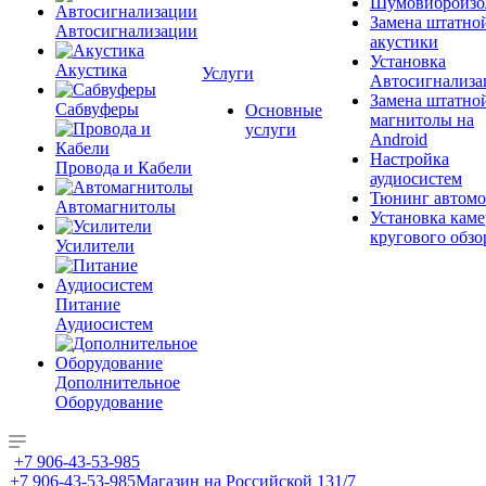
Шумовиброизо
Замена штатно
Автосигнализации
акустики
Установка
Акустика
Услуги
Автосигнализа
Замена штатно
Сабвуферы
Основные
магнитолы на
услуги
Android
Настройка
Провода и Кабели
аудиосистем
Тюнинг автомо
Автомагнитолы
Установка каме
кругового обзо
Усилители
Питание
Аудиосистем
Дополнительное
Оборудование
+7 906-43-53-985
+7 906-43-53-985
Магазин на Российской 131/7