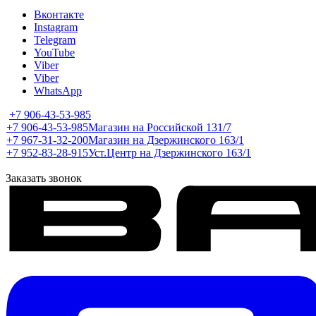
Вконтакте
Instagram
Telegram
YouTube
Viber
Viber
WhatsApp
+7 906-43-53-985
+7 906-43-53-985
Магазин на Российской 131/7
+7 967-31-32-200
Магазин на Дзержинского 163/1
+7 952-83-28-915
Уст.Центр на Дзержинского 163/1
Заказать звонок