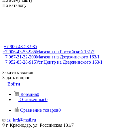
По всему сайту
По каталогу
+7 906-43-53-985
+7 906-43-53-985
Магазин на Российской 131/7
+7 967-31-32-200
Магазин на Дзержинского 163/1
+7 952-83-28-915
Уст.Центр на Дзержинского 163/1
Заказать звонок
Задать вопрос
Войти
Корзина
0
Отложенные
0
Сравнение товаров
0
az_krd@mail.ru
г. Краснодар, ул. Российская 131/7