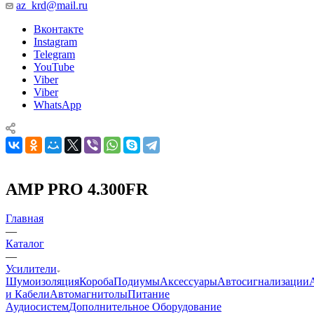
az_krd@mail.ru
Вконтакте
Instagram
Telegram
YouTube
Viber
Viber
WhatsApp
AMP PRO 4.300FR
Главная
—
Каталог
—
Усилители
Шумоизоляция
Короба
Подиумы
Аксессуары
Автосигнализации
и Кабели
Автомагнитолы
Питание
Аудиосистем
Дополнительное Оборудование