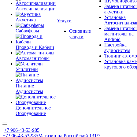
Шумовиброизо
Замена штатно
Автосигнализации
акустики
Установка
Акустика
Услуги
Автосигнализа
Замена штатно
Сабвуферы
Основные
магнитолы на
услуги
Android
Настройка
Провода и Кабели
аудиосистем
Тюнинг автомо
Автомагнитолы
Установка каме
кругового обзо
Усилители
Питание
Аудиосистем
Дополнительное
Оборудование
+7 906-43-53-985
+7 906-43-53-985
Магазин на Российской 131/7