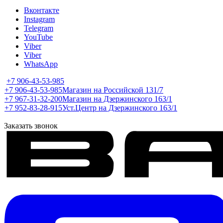
Вконтакте
Instagram
Telegram
YouTube
Viber
Viber
WhatsApp
+7 906-43-53-985
+7 906-43-53-985
Магазин на Российской 131/7
+7 967-31-32-200
Магазин на Дзержинского 163/1
+7 952-83-28-915
Уст.Центр на Дзержинского 163/1
Заказать звонок