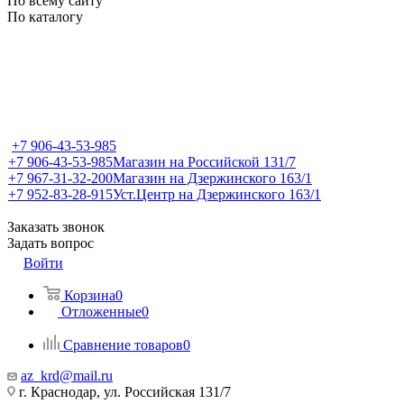
По всему сайту
По каталогу
+7 906-43-53-985
+7 906-43-53-985
Магазин на Российской 131/7
+7 967-31-32-200
Магазин на Дзержинского 163/1
+7 952-83-28-915
Уст.Центр на Дзержинского 163/1
Заказать звонок
Задать вопрос
Войти
Корзина
0
Отложенные
0
Сравнение товаров
0
az_krd@mail.ru
г. Краснодар, ул. Российская 131/7