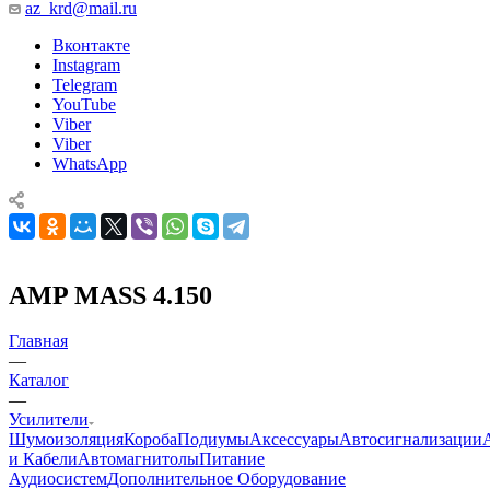
az_krd@mail.ru
Вконтакте
Instagram
Telegram
YouTube
Viber
Viber
WhatsApp
AMP MASS 4.150
Главная
—
Каталог
—
Усилители
Шумоизоляция
Короба
Подиумы
Аксессуары
Автосигнализации
и Кабели
Автомагнитолы
Питание
Аудиосистем
Дополнительное Оборудование