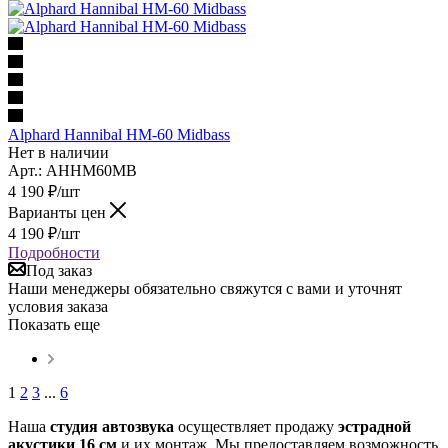
Alphard Hannibal HM-60 Midbass
Нет в наличии
Арт.: AHHM60MB
4 190
₽
/шт
Варианты цен
4 190
₽
/шт
Подробности
Под заказ
Наши менеджеры обязательно свяжутся с вами и уточнят
условия заказа
Показать еще
1
2
3
...
6
Наша
студия автозвука
осуществляет продажу
эстрадной
акустики 16 см
и их монтаж. Мы предоставляем возможность