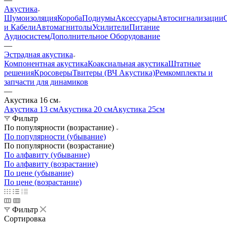
Акустика
Шумоизоляция
Короба
Подиумы
Аксессуары
Автосигнализации
и Кабели
Автомагнитолы
Усилители
Питание
Аудиосистем
Дополнительное Оборудование
—
Эстрадная акустика
Компонентная акустика
Коаксиальная акустика
Штатные
решения
Кросоверы
Твитеры (ВЧ Акустика)
Ремкомплекты и
запчасти для динамиков
—
Акустика 16 см
Акустика 13 см
Акустика 20 см
Акустика 25см
Фильтр
По популярности (возрастание)
По популярности (убывание)
По популярности (возрастание)
По алфавиту (убывание)
По алфавиту (возрастание)
По цене (убывание)
По цене (возрастание)
Фильтр
Сортировка