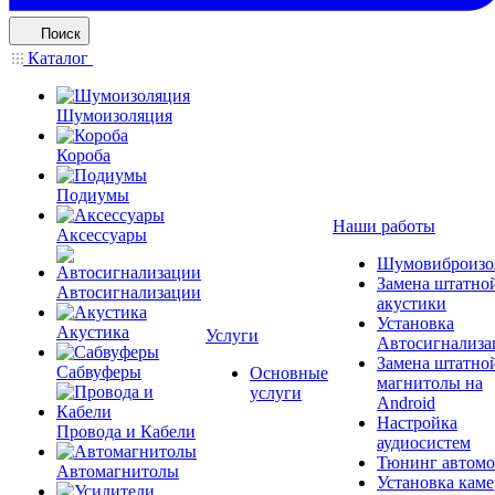
Поиск
Каталог
Шумоизоляция
Короба
Подиумы
Наши работы
Аксессуары
Шумовиброизо
Замена штатно
Автосигнализации
акустики
Установка
Акустика
Услуги
Автосигнализа
Замена штатно
Сабвуферы
Основные
магнитолы на
услуги
Android
Настройка
Провода и Кабели
аудиосистем
Тюнинг автомо
Автомагнитолы
Установка каме