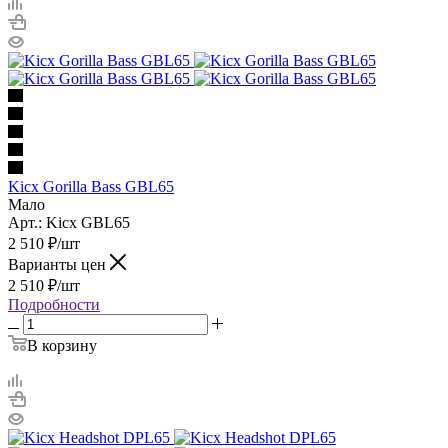
Kicx Gorilla Bass GBL65
Мало
Арт.: Kicx GBL65
2 510
₽
/шт
Варианты цен
2 510
₽
/шт
Подробности
В корзину