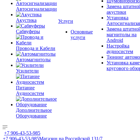
Шумовиброизо
Замена штатно
Автосигнализации
акустики
Установка
Акустика
Услуги
Автосигнализа
Замена штатно
Сабвуферы
Основные
магнитолы на
услуги
Android
Настройка
Провода и Кабели
аудиосистем
Тюнинг автомо
Автомагнитолы
Установка каме
кругового обзо
Усилители
Питание
Аудиосистем
Дополнительное
Оборудование
+7 906-43-53-985
+7 906-43-53-985
Магазин на Российской 131/7