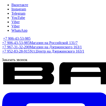
Вконтакте
Instagram
Telegram
YouTube
Viber
Viber
WhatsApp
+7 906-43-53-985
+7 906-43-53-985
Магазин на Российской 131/7
+7 967-31-32-200
Магазин на Дзержинского 163/1
+7 952-83-28-915
Уст.Центр на Дзержинского 163/1
Заказать звонок