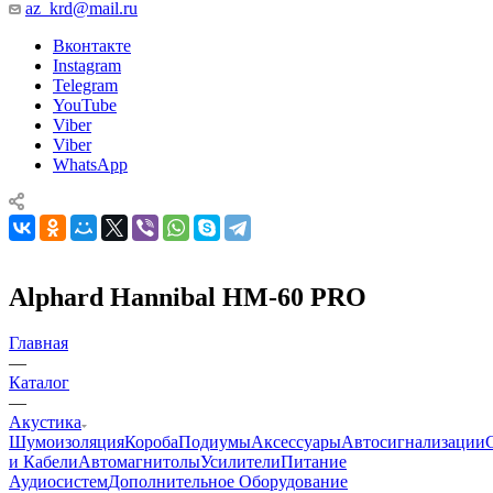
az_krd@mail.ru
Вконтакте
Instagram
Telegram
YouTube
Viber
Viber
WhatsApp
Alphard Hannibal HM-60 PRO
Главная
—
Каталог
—
Акустика
Шумоизоляция
Короба
Подиумы
Аксессуары
Автосигнализации
и Кабели
Автомагнитолы
Усилители
Питание
Аудиосистем
Дополнительное Оборудование