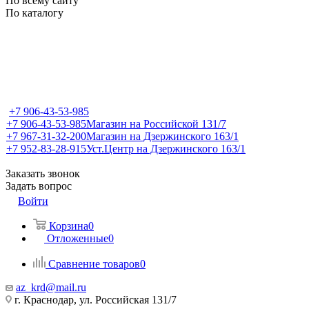
По всему сайту
По каталогу
+7 906-43-53-985
+7 906-43-53-985
Магазин на Российской 131/7
+7 967-31-32-200
Магазин на Дзержинского 163/1
+7 952-83-28-915
Уст.Центр на Дзержинского 163/1
Заказать звонок
Задать вопрос
Войти
Корзина
0
Отложенные
0
Сравнение товаров
0
az_krd@mail.ru
г. Краснодар, ул. Российская 131/7