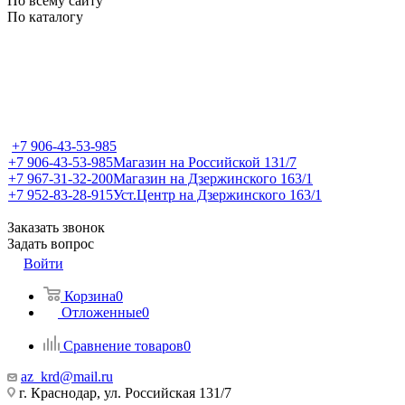
По всему сайту
По каталогу
+7 906-43-53-985
+7 906-43-53-985
Магазин на Российской 131/7
+7 967-31-32-200
Магазин на Дзержинского 163/1
+7 952-83-28-915
Уст.Центр на Дзержинского 163/1
Заказать звонок
Задать вопрос
Войти
Корзина
0
Отложенные
0
Сравнение товаров
0
az_krd@mail.ru
г. Краснодар, ул. Российская 131/7