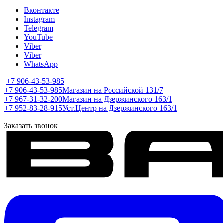
Вконтакте
Instagram
Telegram
YouTube
Viber
Viber
WhatsApp
+7 906-43-53-985
+7 906-43-53-985
Магазин на Российской 131/7
+7 967-31-32-200
Магазин на Дзержинского 163/1
+7 952-83-28-915
Уст.Центр на Дзержинского 163/1
Заказать звонок