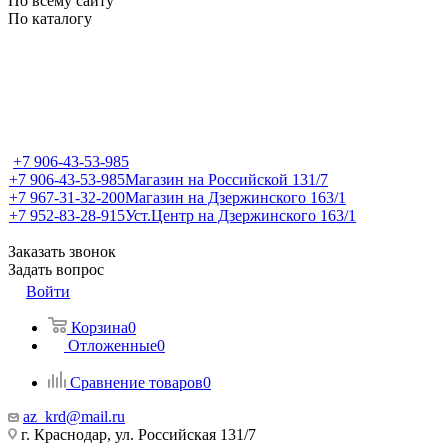
По всему сайту
По каталогу
+7 906-43-53-985
+7 906-43-53-985
Магазин на Российской 131/7
+7 967-31-32-200
Магазин на Дзержинского 163/1
+7 952-83-28-915
Уст.Центр на Дзержинского 163/1
Заказать звонок
Задать вопрос
Войти
Корзина
0
Отложенные
0
Сравнение товаров
0
az_krd@mail.ru
г. Краснодар, ул. Российская 131/7