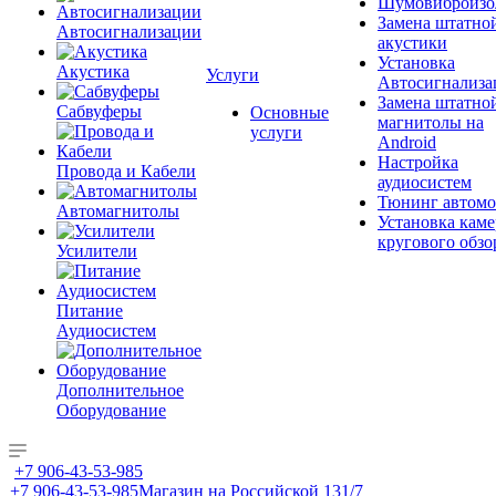
Шумовиброизо
Замена штатно
Автосигнализации
акустики
Установка
Акустика
Услуги
Автосигнализа
Замена штатно
Сабвуферы
Основные
магнитолы на
услуги
Android
Настройка
Провода и Кабели
аудиосистем
Тюнинг автомо
Автомагнитолы
Установка каме
кругового обзо
Усилители
Питание
Аудиосистем
Дополнительное
Оборудование
+7 906-43-53-985
+7 906-43-53-985
Магазин на Российской 131/7