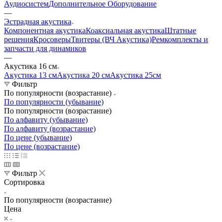
Аудиосистем
Дополнительное Оборудование
—
Эстрадная акустика
Компонентная акустика
Коаксиальная акустика
Штатные
решения
Кросоверы
Твитеры (ВЧ Акустика)
Ремкомплекты и
запчасти для динамиков
—
Акустика 16 см
Акустика 13 см
Акустика 20 см
Акустика 25см
Фильтр
По популярности (возрастание)
По популярности (убывание)
По популярности (возрастание)
По алфавиту (убывание)
По алфавиту (возрастание)
По цене (убывание)
По цене (возрастание)
Фильтр
Сортировка
По популярности (возрастание)
Цена