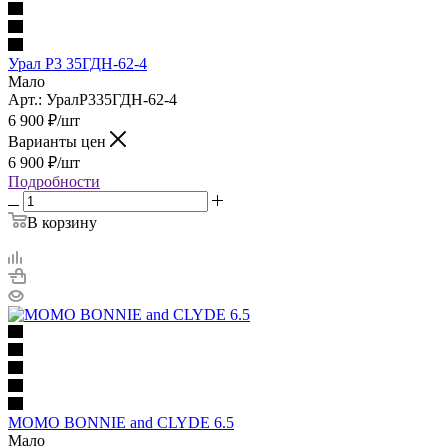
Урал Р3 35ГДН-62-4
Мало
Арт.: УралР335ГДН-62-4
6 900
₽
/шт
Варианты цен
6 900
₽
/шт
Подробности
В корзину
MOMO BONNIE and CLYDE 6.5
Мало