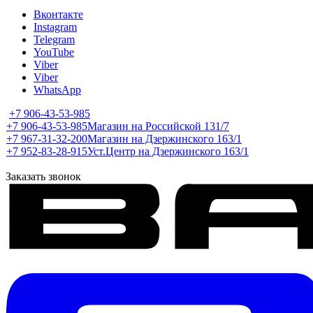
Вконтакте
Instagram
Telegram
YouTube
Viber
Viber
WhatsApp
+7 906-43-53-985
+7 906-43-53-985
Магазин на Российской 131/7
+7 967-31-32-200
Магазин на Дзержинского 163/1
+7 952-83-28-915
Уст.Центр на Дзержинского 163/1
Заказать звонок