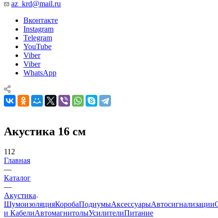
az_krd@mail.ru
Вконтакте
Instagram
Telegram
YouTube
Viber
Viber
WhatsApp
Акустика 16 см
112
Главная
—
Каталог
—
Акустика
Шумоизоляция
Короба
Подиумы
Аксессуары
Автосигнализации
и Кабели
Автомагнитолы
Усилители
Питание