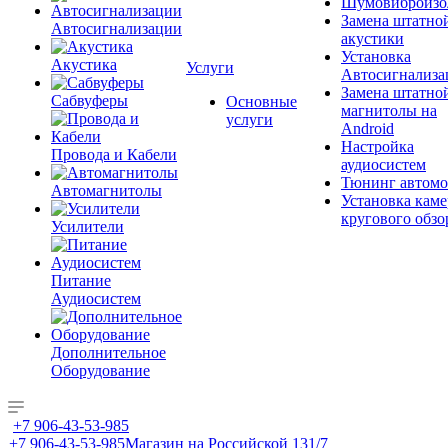
Шумовиброизо
Замена штатно
Автосигнализации
акустики
Установка
Акустика
Услуги
Автосигнализа
Замена штатно
Сабвуферы
Основные
магнитолы на
услуги
Android
Настройка
Провода и Кабели
аудиосистем
Тюнинг автомо
Автомагнитолы
Установка каме
кругового обзо
Усилители
Питание
Аудиосистем
Дополнительное
Оборудование
+7 906-43-53-985
+7 906-43-53-985
Магазин на Российской 131/7