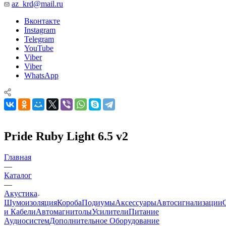
az_krd@mail.ru
Вконтакте
Instagram
Telegram
YouTube
Viber
Viber
WhatsApp
Pride Ruby Light 6.5 v2
Главная
—
Каталог
—
Акустика
Шумоизоляция
Короба
Подиумы
Аксессуары
Автосигнализации
и Кабели
Автомагнитолы
Усилители
Питание
Аудиосистем
Дополнительное Оборудование