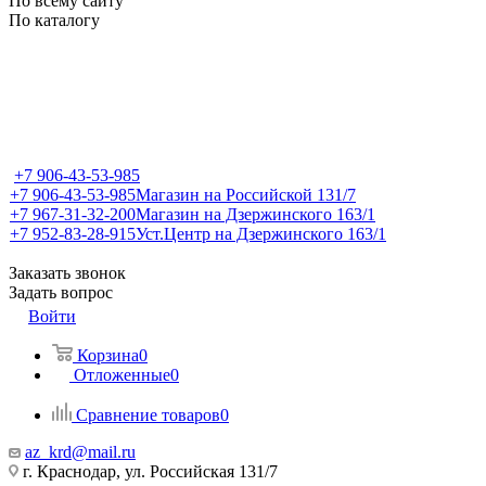
По всему сайту
По каталогу
+7 906-43-53-985
+7 906-43-53-985
Магазин на Российской 131/7
+7 967-31-32-200
Магазин на Дзержинского 163/1
+7 952-83-28-915
Уст.Центр на Дзержинского 163/1
Заказать звонок
Задать вопрос
Войти
Корзина
0
Отложенные
0
Сравнение товаров
0
az_krd@mail.ru
г. Краснодар, ул. Российская 131/7