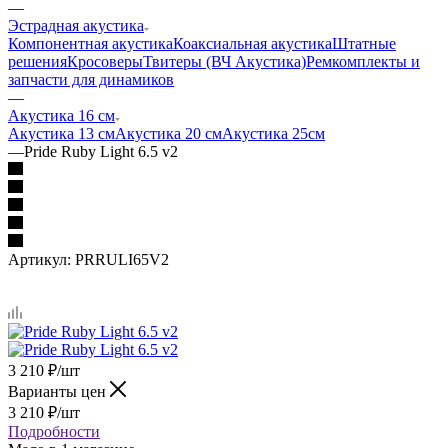
—
Эстрадная акустика
Компонентная акустика
Коаксиальная акустика
Штатные
решения
Кросоверы
Твитеры (ВЧ Акустика)
Ремкомплекты и
запчасти для динамиков
—
Акустика 16 см
Акустика 13 см
Акустика 20 см
Акустика 25см
—
Pride Ruby Light 6.5 v2
Артикул:
PRRULI65V2
3 210
₽
/шт
Варианты цен
3 210
₽
/шт
Подробности