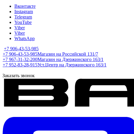
Вконтакте
Instagram
Telegram
YouTube
Viber
Viber
WhatsApp
+7 906-43-53-985
+7 906-43-53-985
Магазин на Российской 131/7
+7 967-31-32-200
Магазин на Дзержинского 163/1
+7 952-83-28-915
Уст.Центр на Дзержинского 163/1
Заказать звонок