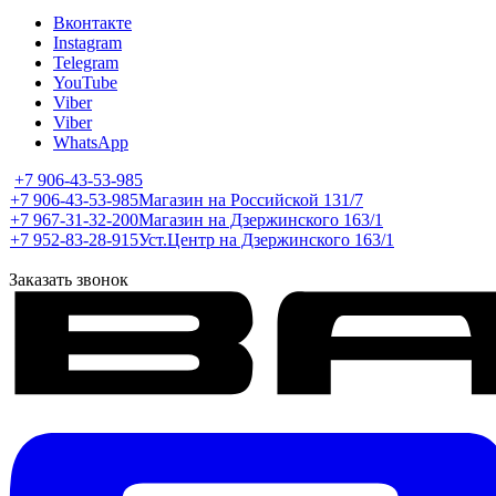
Вконтакте
Instagram
Telegram
YouTube
Viber
Viber
WhatsApp
+7 906-43-53-985
+7 906-43-53-985
Магазин на Российской 131/7
+7 967-31-32-200
Магазин на Дзержинского 163/1
+7 952-83-28-915
Уст.Центр на Дзержинского 163/1
Заказать звонок