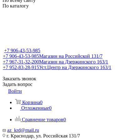
По всему сайту
По каталогу
+7 906-43-53-985
+7 906-43-53-985
Магазин на Российской 131/7
+7 967-31-32-200
Магазин на Дзержинского 163/1
+7 952-83-28-915
Уст.Центр на Дзержинского 163/1
Заказать звонок
Задать вопрос
Войти
Корзина
0
Отложенные
0
Сравнение товаров
0
az_krd@mail.ru
г. Краснодар, ул. Российская 131/7