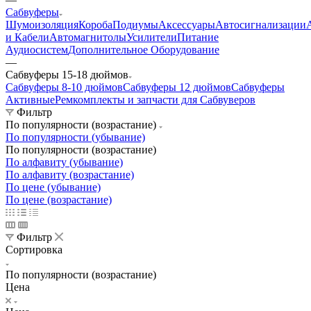
Сабвуферы
Шумоизоляция
Короба
Подиумы
Аксессуары
Автосигнализации
и Кабели
Автомагнитолы
Усилители
Питание
Аудиосистем
Дополнительное Оборудование
—
Сабвуферы 15-18 дюймов
Сабвуферы 8-10 дюймов
Сабвуферы 12 дюймов
Сабвуферы
Активные
Ремкомплекты и запчасти для Сабвуверов
Фильтр
По популярности (возрастание)
По популярности (убывание)
По популярности (возрастание)
По алфавиту (убывание)
По алфавиту (возрастание)
По цене (убывание)
По цене (возрастание)
Фильтр
Сортировка
По популярности (возрастание)
Цена