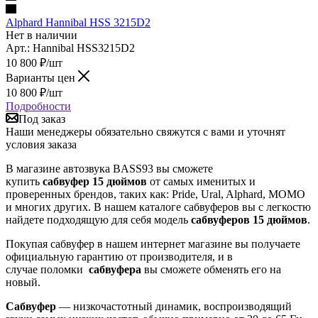
Alphard Hannibal HSS 3215D2
Нет в наличии
Арт.: Hannibal HSS3215D2
10 800
₽
/шт
Варианты цен
10 800
₽
/шт
Подробности
Под заказ
Наши менеджеры обязательно свяжутся с вами и уточнят
условия заказа
В магазине автозвука BASS93 вы сможете
купить
сабвуфер 15 дюймов
от самых именитых и
проверенных брендов, таких как: Pride, Ural, Alphard, MOMO
и многих других. В нашем каталоге сабвуферов вы с легкостю
найдете подходящую для себя модель
сабвуферов 15 дюймов
.
Покупая сабвуфер в нашем интернет магазине вы получаете
официальную гарантию от производителя, и в
случае поломки
сабвуфера
вы сможете обменять его на
новый.
Сабвуфер
— низкочастотный динамик, воспроизводящий