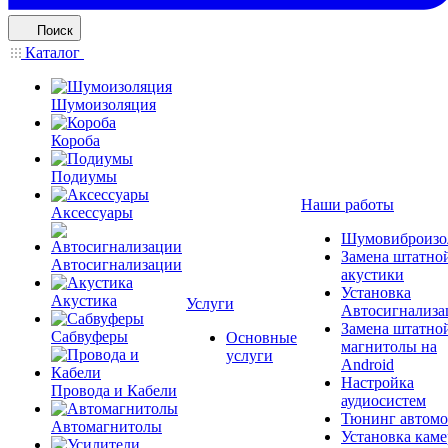
Поиск
Каталог
Шумоизоляция
Короба
Подиумы
Наши работы
Аксессуары
Шумовиброизо
Замена штатно
Автосигнализации
акустики
Установка
Акустика
Услуги
Автосигнализа
Замена штатно
Сабвуферы
Основные
магнитолы на
услуги
Android
Настройка
Провода и Кабели
аудиосистем
Тюнинг автомо
Автомагнитолы
Установка каме