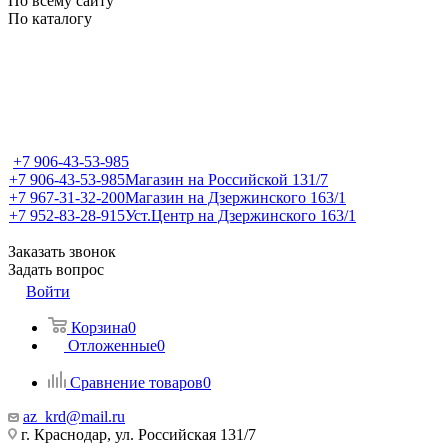
По всему сайту
По каталогу
+7 906-43-53-985
+7 906-43-53-985
Магазин на Российской 131/7
+7 967-31-32-200
Магазин на Дзержинского 163/1
+7 952-83-28-915
Уст.Центр на Дзержинского 163/1
Заказать звонок
Задать вопрос
Войти
Корзина
0
Отложенные
0
Сравнение товаров
0
az_krd@mail.ru
г. Краснодар, ул. Российская 131/7