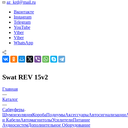
az_krd@mail.ru
Вконтакте
Instagram
Telegram
YouTube
Viber
Viber
WhatsApp
Swat REV 15v2
Главная
—
Каталог
—
Сабвуферы
Шумоизоляция
Короба
Подиумы
Аксессуары
Автосигнализации
и Кабели
Автомагнитолы
Усилители
Питание
Аудиосистем
Дополнительное Оборудование