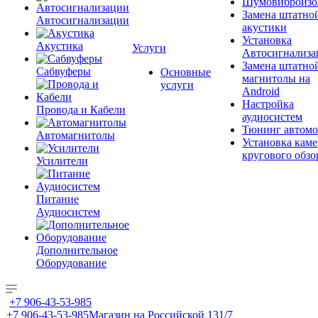
Шумовиброизо
Замена штатно
Автосигнализации
акустики
Установка
Акустика
Услуги
Автосигнализа
Замена штатно
Сабвуферы
Основные
магнитолы на
услуги
Android
Настройка
Провода и Кабели
аудиосистем
Тюнинг автомо
Автомагнитолы
Установка каме
кругового обзо
Усилители
Питание
Аудиосистем
Дополнительное
Оборудование
+7 906-43-53-985
+7 906-43-53-985
Магазин на Российской 131/7