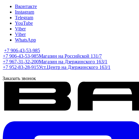
Вконтакте
Instagram
Telegram
YouTube
Viber
Viber
WhatsApp
+7 906-43-53-985
+7 906-43-53-985
Магазин на Российской 131/7
+7 967-31-32-200
Магазин на Дзержинского 163/1
+7 952-83-28-915
Уст.Центр на Дзержинского 163/1
Заказать звонок