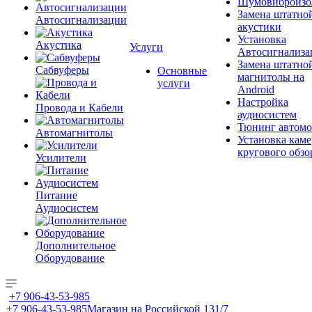
Шумовиброизо
Замена штатно
Автосигнализации
акустики
Установка
Акустика
Услуги
Автосигнализа
Замена штатно
Сабвуферы
Основные
магнитолы на
услуги
Android
Настройка
Провода и Кабели
аудиосистем
Тюнинг автомо
Автомагнитолы
Установка каме
кругового обзо
Усилители
Питание
Аудиосистем
Дополнительное
Оборудование
+7 906-43-53-985
+7 906-43-53-985
Магазин на Российской 131/7