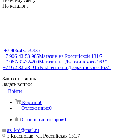
По всему сайту
По каталогу
+7 906-43-53-985
+7 906-43-53-985
Магазин на Российской 131/7
+7 967-31-32-200
Магазин на Дзержинского 163/1
+7 952-83-28-915
Уст.Центр на Дзержинского 163/1
Заказать звонок
Задать вопрос
Войти
Корзина
0
Отложенные
0
Сравнение товаров
0
az_krd@mail.ru
г. Краснодар, ул. Российская 131/7