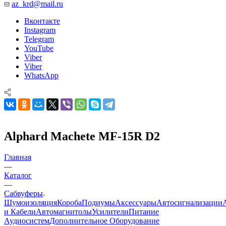
az_krd@mail.ru
Вконтакте
Instagram
Telegram
YouTube
Viber
Viber
WhatsApp
Alphard Machete MF-15R D2
Главная
—
Каталог
—
Сабвуферы
Шумоизоляция
Короба
Подиумы
Аксессуары
Автосигнализации
и Кабели
Автомагнитолы
Усилители
Питание
Аудиосистем
Дополнительное Оборудование