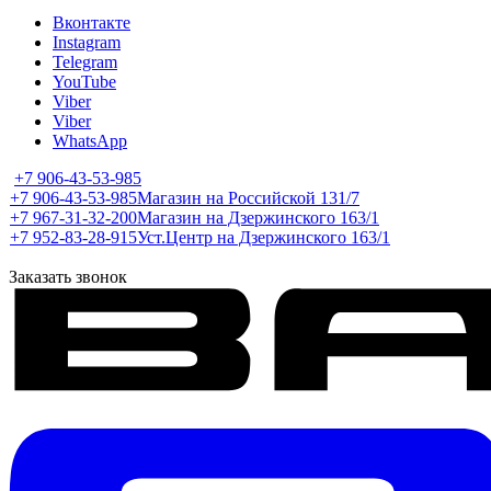
Вконтакте
Instagram
Telegram
YouTube
Viber
Viber
WhatsApp
+7 906-43-53-985
+7 906-43-53-985
Магазин на Российской 131/7
+7 967-31-32-200
Магазин на Дзержинского 163/1
+7 952-83-28-915
Уст.Центр на Дзержинского 163/1
Заказать звонок