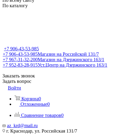
По всему сайту
По каталогу
+7 906-43-53-985
+7 906-43-53-985
Магазин на Российской 131/7
+7 967-31-32-200
Магазин на Дзержинского 163/1
+7 952-83-28-915
Уст.Центр на Дзержинского 163/1
Заказать звонок
Задать вопрос
Войти
Корзина
0
Отложенные
0
Сравнение товаров
0
az_krd@mail.ru
г. Краснодар, ул. Российская 131/7