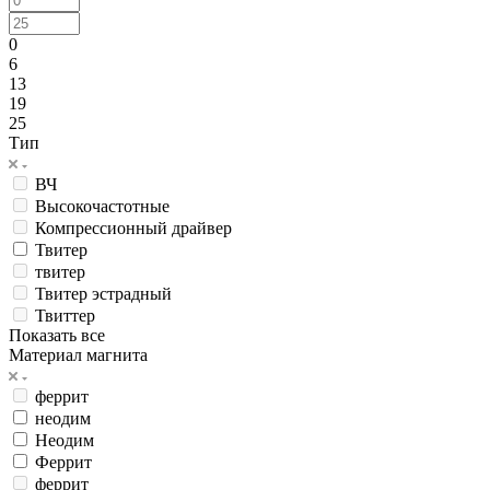
0
6
13
19
25
Тип
ВЧ
Высокочастотные
Компрессионный драйвер
Твитер
твитер
Твитер эстрадный
Твиттер
Показать все
Материал магнита
феррит
неодим
Неодим
Феррит
феррит