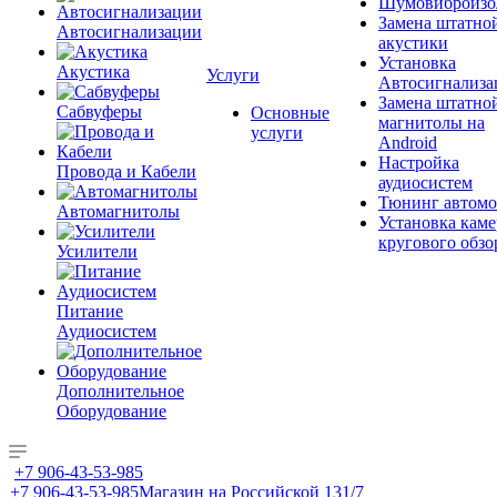
Шумовиброизо
Замена штатно
Автосигнализации
акустики
Установка
Акустика
Услуги
Автосигнализа
Замена штатно
Сабвуферы
Основные
магнитолы на
услуги
Android
Настройка
Провода и Кабели
аудиосистем
Тюнинг автомо
Автомагнитолы
Установка каме
кругового обзо
Усилители
Питание
Аудиосистем
Дополнительное
Оборудование
+7 906-43-53-985
+7 906-43-53-985
Магазин на Российской 131/7