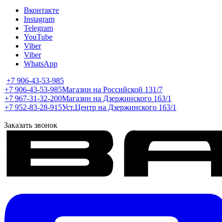
Вконтакте
Instagram
Telegram
YouTube
Viber
Viber
WhatsApp
+7 906-43-53-985
+7 906-43-53-985
Магазин на Российской 131/7
+7 967-31-32-200
Магазин на Дзержинского 163/1
+7 952-83-28-915
Уст.Центр на Дзержинского 163/1
Заказать звонок