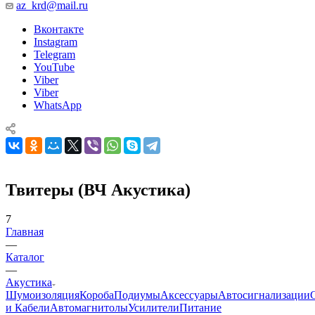
az_krd@mail.ru
Вконтакте
Instagram
Telegram
YouTube
Viber
Viber
WhatsApp
Твитеры (ВЧ Акустика)
7
Главная
—
Каталог
—
Акустика
Шумоизоляция
Короба
Подиумы
Аксессуары
Автосигнализации
и Кабели
Автомагнитолы
Усилители
Питание