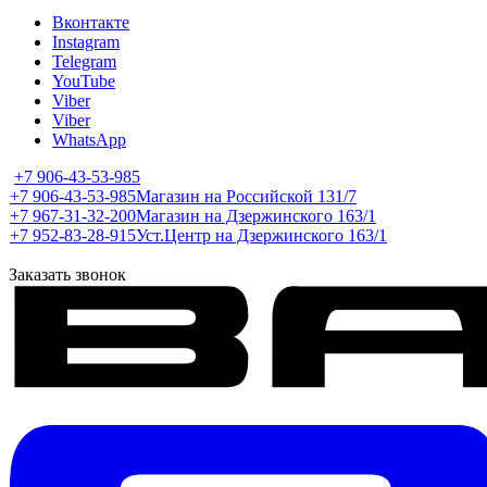
Вконтакте
Instagram
Telegram
YouTube
Viber
Viber
WhatsApp
+7 906-43-53-985
+7 906-43-53-985
Магазин на Российской 131/7
+7 967-31-32-200
Магазин на Дзержинского 163/1
+7 952-83-28-915
Уст.Центр на Дзержинского 163/1
Заказать звонок