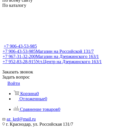
По всему сайту
По каталогу
+7 906-43-53-985
+7 906-43-53-985
Магазин на Российской 131/7
+7 967-31-32-200
Магазин на Дзержинского 163/1
+7 952-83-28-915
Уст.Центр на Дзержинского 163/1
Заказать звонок
Задать вопрос
Войти
Корзина
0
Отложенные
0
Сравнение товаров
0
az_krd@mail.ru
г. Краснодар, ул. Российская 131/7