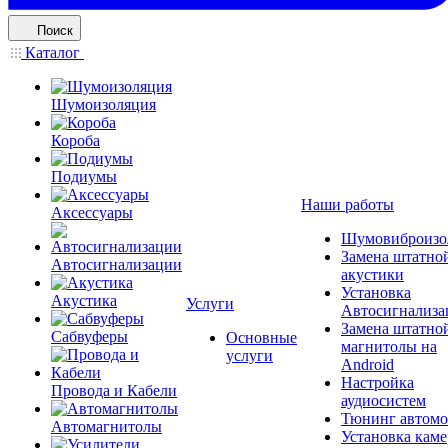
Поиск
Каталог
Шумоизоляция
Короба
Подиумы
Наши работы
Аксессуары
Шумовиброизо
Замена штатно
Автосигнализации
акустики
Установка
Акустика
Услуги
Автосигнализа
Замена штатно
Сабвуферы
Основные
магнитолы на
услуги
Android
Настройка
Провода и Кабели
аудиосистем
Тюнинг автомо
Автомагнитолы
Установка каме