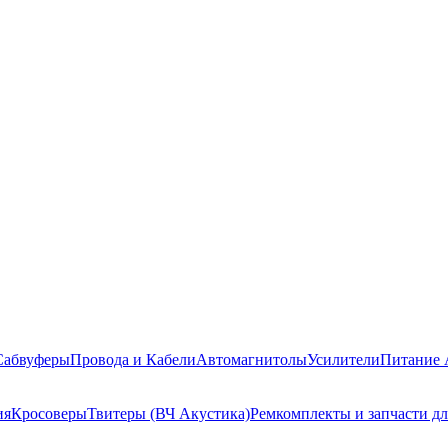
Сабвуферы
Провода и Кабели
Автомагнитолы
Усилители
Питание 
ия
Кросоверы
Твитеры (ВЧ Акустика)
Ремкомплекты и запчасти д