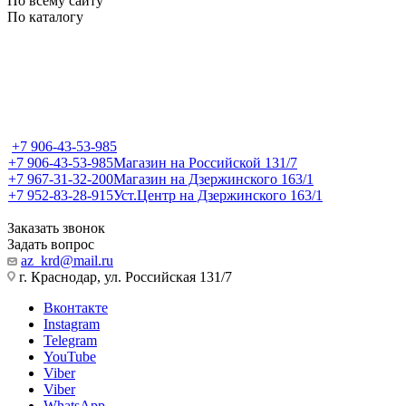
По всему сайту
По каталогу
+7 906-43-53-985
+7 906-43-53-985
Магазин на Российской 131/7
+7 967-31-32-200
Магазин на Дзержинского 163/1
+7 952-83-28-915
Уст.Центр на Дзержинского 163/1
Заказать звонок
Задать вопрос
az_krd@mail.ru
г. Краснодар, ул. Российская 131/7
Вконтакте
Instagram
Telegram
YouTube
Viber
Viber
WhatsApp