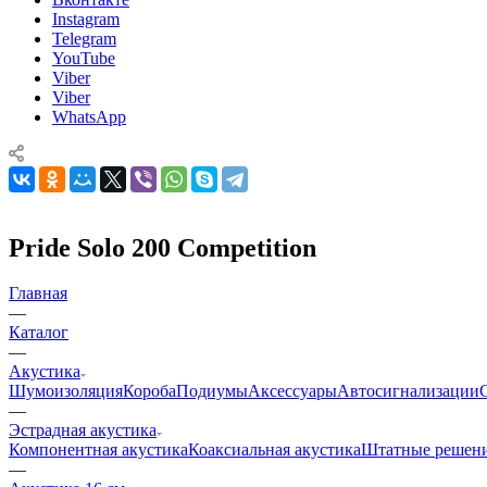
Instagram
Telegram
YouTube
Viber
Viber
WhatsApp
Pride Solo 200 Competition
Главная
—
Каталог
—
Акустика
Шумоизоляция
Короба
Подиумы
Аксессуары
Автосигнализации
—
Эстрадная акустика
Компонентная акустика
Коаксиальная акустика
Штатные решен
—