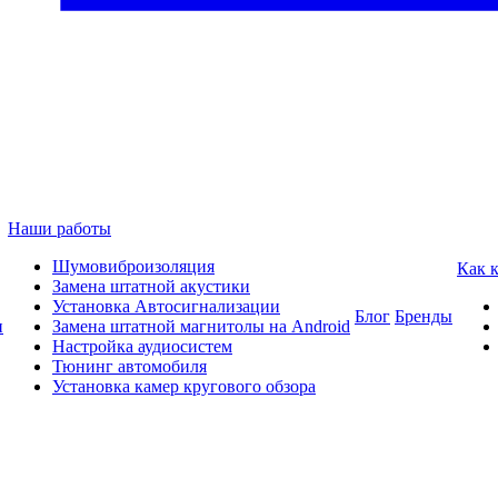
Наши работы
Шумовиброизоляция
Как 
Замена штатной акустики
Установка Автосигнализации
Блог
Бренды
и
Замена штатной магнитолы на Android
Настройка аудиосистем
Тюнинг автомобиля
Установка камер кругового обзора