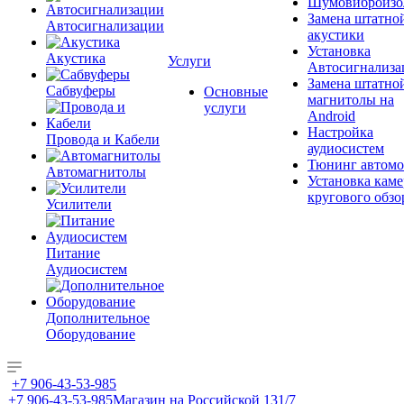
Шумовиброизо
Замена штатно
Автосигнализации
акустики
Установка
Акустика
Услуги
Автосигнализа
Замена штатно
Сабвуферы
Основные
магнитолы на
услуги
Android
Настройка
Провода и Кабели
аудиосистем
Тюнинг автомо
Автомагнитолы
Установка каме
кругового обзо
Усилители
Питание
Аудиосистем
Дополнительное
Оборудование
+7 906-43-53-985
+7 906-43-53-985
Магазин на Российской 131/7