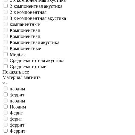
2 х компонентная акустика
2-компонентная акустика
2-х компонентная
3-х компонентная акустика
компанентные
Компонентная
Компонентная
Компонентная акустика
Компонентные
Мидбас
Среднечастотная акустика
Среднечастотные
Показать все
Материал магнита
неодим
феррит
неодим
Неодим
Ферит
ферит
феррит
Феррит