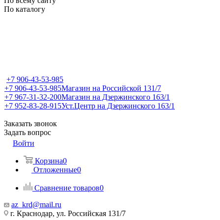
По всему сайту
По каталогу
+7 906-43-53-985
+7 906-43-53-985
Магазин на Российской 131/7
+7 967-31-32-200
Магазин на Дзержинского 163/1
+7 952-83-28-915
Уст.Центр на Дзержинского 163/1
Заказать звонок
Задать вопрос
Войти
Корзина
0
Отложенные
0
Сравнение товаров
0
az_krd@mail.ru
г. Краснодар, ул. Российская 131/7