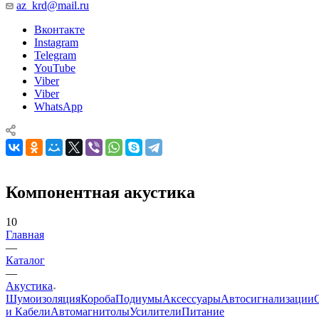
az_krd@mail.ru
Вконтакте
Instagram
Telegram
YouTube
Viber
Viber
WhatsApp
Компонентная акустика
10
Главная
—
Каталог
—
Акустика
Шумоизоляция
Короба
Подиумы
Аксессуары
Автосигнализации
и Кабели
Автомагнитолы
Усилители
Питание