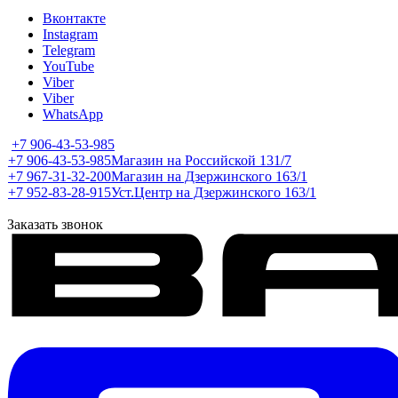
Вконтакте
Instagram
Telegram
YouTube
Viber
Viber
WhatsApp
+7 906-43-53-985
+7 906-43-53-985
Магазин на Российской 131/7
+7 967-31-32-200
Магазин на Дзержинского 163/1
+7 952-83-28-915
Уст.Центр на Дзержинского 163/1
Заказать звонок