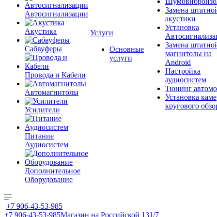
Шумовиброизо
Замена штатно
Автосигнализации
акустики
Установка
Акустика
Услуги
Автосигнализа
Замена штатно
Сабвуферы
Основные
магнитолы на
услуги
Android
Настройка
Провода и Кабели
аудиосистем
Тюнинг автомо
Автомагнитолы
Установка каме
кругового обзо
Усилители
Питание
Аудиосистем
Дополнительное
Оборудование
+7 906-43-53-985
+7 906-43-53-985
Магазин на Российской 131/7