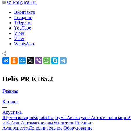
az_krd@mail.ru
Вконтакте
Instagram
Telegram
YouTube
Viber
Viber
WhatsApp
Helix PR K165.2
Главная
—
Каталог
—
Акустика
Шумоизоляция
Короба
Подиумы
Аксессуары
Автосигнализации
и Кабели
Автомагнитолы
Усилители
Питание
Аудиосистем
Дополнительное Оборудование