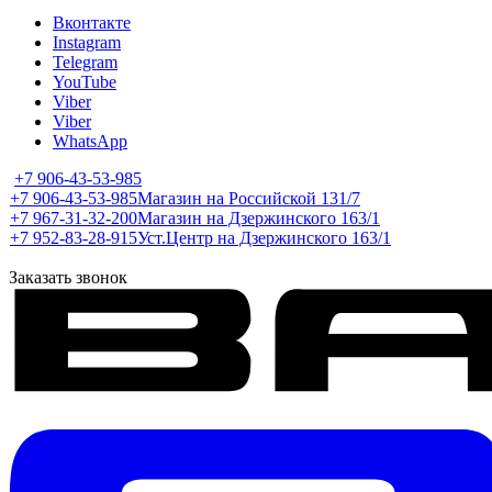
Вконтакте
Instagram
Telegram
YouTube
Viber
Viber
WhatsApp
+7 906-43-53-985
+7 906-43-53-985
Магазин на Российской 131/7
+7 967-31-32-200
Магазин на Дзержинского 163/1
+7 952-83-28-915
Уст.Центр на Дзержинского 163/1
Заказать звонок