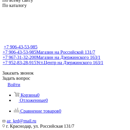
По всему сайту
По каталогу
+7 906-43-53-985
+7 906-43-53-985
Магазин на Российской 131/7
+7 967-31-32-200
Магазин на Дзержинского 163/1
+7 952-83-28-915
Уст.Центр на Дзержинского 163/1
Заказать звонок
Задать вопрос
Войти
Корзина
0
Отложенные
0
Сравнение товаров
0
az_krd@mail.ru
г. Краснодар, ул. Российская 131/7