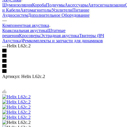
Шумоизоляция
Короба
Подиумы
Аксессуары
Автосигнализации
и Кабели
Автомагнитолы
Усилители
Питание
Аудиосистем
Дополнительное Оборудование
—
Компонентная акустика
Коаксиальная акустика
Штатные
решения
Кросоверы
Эстрадная акустика
Твитеры (ВЧ
Акустика)
Ремкомплекты и запчасти для динамиков
—
Helix L62c.2
Артикул:
Helix L62c.2