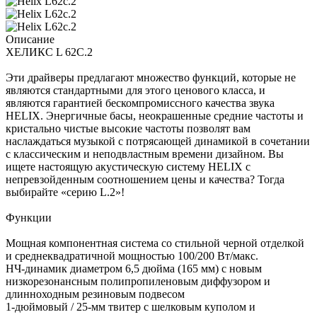
Описание
ХЕЛИКС L 62C.2
Эти драйверы предлагают множество функций, которые не
являются стандартными для этого ценового класса, и
являются гарантией бескомпромиссного качества звука
HELIX. Энергичные басы, неокрашенные средние частоты и
кристально чистые высокие частоты позволят вам
наслаждаться музыкой с потрясающей динамикой в ​​сочетании
с классическим и неподвластным времени дизайном. Вы
ищете настоящую акустическую систему HELIX с
непревзойденным соотношением цены и качества? Тогда
выбирайте «серию L.2»!
Функции
Мощная компонентная система со стильной черной отделкой
и среднеквадратичной мощностью 100/200 Вт/макс.
НЧ-динамик диаметром 6,5 дюйма (165 мм) с новым
низкорезонансным полипропиленовым диффузором и
длинноходным резиновым подвесом
1-дюймовый / 25-мм твитер с шелковым куполом и