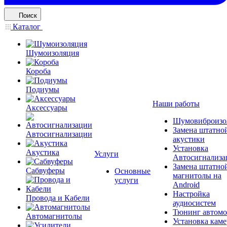
Поиск
Каталог
Шумоизоляция
Короба
Подиумы
Наши работы
Аксессуары
Шумовиброизо
Замена штатно
Автосигнализации
акустики
Установка
Акустика
Услуги
Автосигнализа
Замена штатно
Сабвуферы
Основные
магнитолы на
услуги
Android
Настройка
Провода и Кабели
аудиосистем
Тюнинг автомо
Автомагнитолы
Установка каме