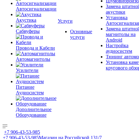
Шумовиброизо
Замена штатно
Автосигнализации
акустики
Установка
Акустика
Услуги
Автосигнализа
Замена штатно
Сабвуферы
Основные
магнитолы на
услуги
Android
Настройка
Провода и Кабели
аудиосистем
Тюнинг автомо
Автомагнитолы
Установка каме
кругового обзо
Усилители
Питание
Аудиосистем
Дополнительное
Оборудование
+7 906-43-53-985
+7 906-43-53-985
Магазин на Российской 131/7