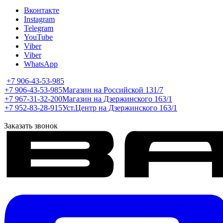
Вконтакте
Instagram
Telegram
YouTube
Viber
Viber
WhatsApp
+7 906-43-53-985
+7 906-43-53-985
Магазин на Российской 131/7
+7 967-31-32-200
Магазин на Дзержинского 163/1
+7 952-83-28-915
Уст.Центр на Дзержинского 163/1
Заказать звонок