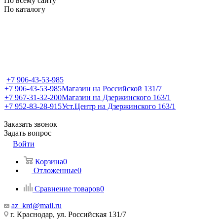
По всему сайту
По каталогу
+7 906-43-53-985
+7 906-43-53-985
Магазин на Российской 131/7
+7 967-31-32-200
Магазин на Дзержинского 163/1
+7 952-83-28-915
Уст.Центр на Дзержинского 163/1
Заказать звонок
Задать вопрос
Войти
Корзина
0
Отложенные
0
Сравнение товаров
0
az_krd@mail.ru
г. Краснодар, ул. Российская 131/7