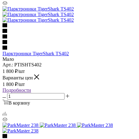
Парктроники TigerShark TS402
Мало
Арт.: PTISHTS402
1 800
₽
/шт
Варианты цен
1 800
₽
/шт
Подробности
В корзину