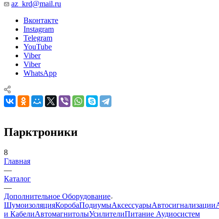
az_krd@mail.ru
Вконтакте
Instagram
Telegram
YouTube
Viber
Viber
WhatsApp
Парктроники
8
Главная
—
Каталог
—
Дополнительное Оборудование
Шумоизоляция
Короба
Подиумы
Аксессуары
Автосигнализации
и Кабели
Автомагнитолы
Усилители
Питание Аудиосистем