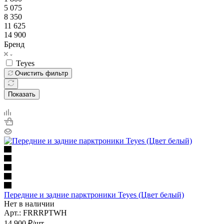
5 075
8 350
11 625
14 900
Бренд
Teyes
Очистить фильтр
Показать
Передние и задние парктроники Teyes (Цвет белый)
Нет в наличии
Арт.: FRRRPTWH
14 900
₽
/шт