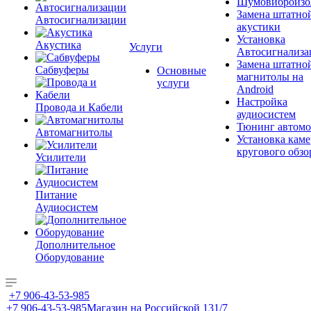
Шумовиброизо
Замена штатно
Автосигнализации
акустики
Установка
Акустика
Услуги
Автосигнализа
Замена штатно
Сабвуферы
Основные
магнитолы на
услуги
Android
Настройка
Провода и Кабели
аудиосистем
Тюнинг автомо
Автомагнитолы
Установка каме
кругового обзо
Усилители
Питание
Аудиосистем
Дополнительное
Оборудование
+7 906-43-53-985
+7 906-43-53-985
Магазин на Российской 131/7