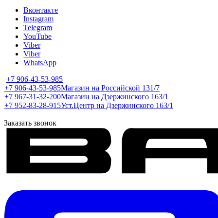
Вконтакте
Instagram
Telegram
YouTube
Viber
Viber
WhatsApp
+7 906-43-53-985
+7 906-43-53-985
Магазин на Российской 131/7
+7 967-31-32-200
Магазин на Дзержинского 163/1
+7 952-83-28-915
Уст.Центр на Дзержинского 163/1
Заказать звонок