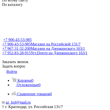
По всему сайту
По каталогу
+7 906-43-53-985
+7 906-43-53-985
Магазин на Российской 131/7
+7 967-31-32-200
Магазин на Дзержинского 163/1
+7 952-83-28-915
Уст.Центр на Дзержинского 163/1
Заказать звонок
Задать вопрос
Войти
Корзина
0
Отложенные
0
Сравнение товаров
0
az_krd@mail.ru
г. Краснодар, ул. Российская 131/7