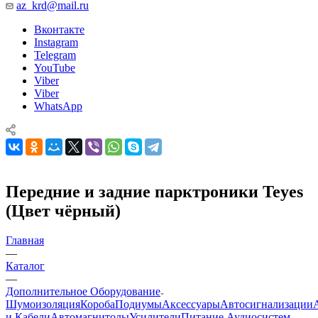
az_krd@mail.ru
Вконтакте
Instagram
Telegram
YouTube
Viber
Viber
WhatsApp
Передние и задние парктроники Teyes
(Цвет чёрный)
Главная
—
Каталог
—
Дополнительное Оборудование
Шумоизоляция
Короба
Подиумы
Аксессуары
Автосигнализации
и Кабели
Автомагнитолы
Усилители
Питание Аудиосистем