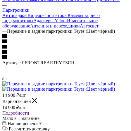
—
Парктроники
Антирадары
Видеорегистраторы
Камеры заднего
вида,мониторы
Адаптеры Yatour
Измерительное
оборудование
Антенны и переходники
Автосвет
—
Передние и задние парктроники Teyes (Цвет чёрный)
Артикул:
PFRONTREARTEYESCH
14 900
₽
/шт
Варианты цен
14 900
₽
/шт
Подробности
Мало
в 1 магазине
Нашли дешевле?
Рассчитать доставку