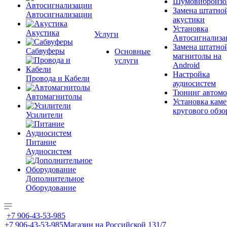
Шумовиброизо
Замена штатно
Автосигнализации
акустики
Установка
Акустика
Услуги
Автосигнализа
Замена штатно
Сабвуферы
Основные
магнитолы на
услуги
Android
Настройка
Провода и Кабели
аудиосистем
Тюнинг автомо
Автомагнитолы
Установка каме
кругового обзо
Усилители
Питание
Аудиосистем
Дополнительное
Оборудование
+7 906-43-53-985
+7 906-43-53-985
Магазин на Российской 131/7