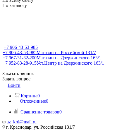
По всему сайту
По каталогу
+7 906-43-53-985
+7 906-43-53-985
Магазин на Российской 131/7
+7 967-31-32-200
Магазин на Дзержинского 163/1
+7 952-83-28-915
Уст.Центр на Дзержинского 163/1
Заказать звонок
Задать вопрос
Войти
Корзина
0
Отложенные
0
Сравнение товаров
0
az_krd@mail.ru
г. Краснодар, ул. Российская 131/7