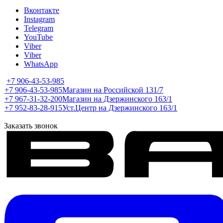
Вконтакте
Instagram
Telegram
YouTube
Viber
Viber
WhatsApp
+7 906-43-53-985
+7 906-43-53-985
Магазин на Российской 131/7
+7 967-31-32-200
Магазин на Дзержинского 163/1
+7 952-83-28-915
Уст.Центр на Дзержинского 163/1
Заказать звонок