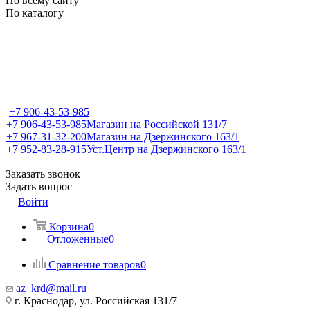
По всему сайту
По каталогу
+7 906-43-53-985
+7 906-43-53-985
Магазин на Российской 131/7
+7 967-31-32-200
Магазин на Дзержинского 163/1
+7 952-83-28-915
Уст.Центр на Дзержинского 163/1
Заказать звонок
Задать вопрос
Войти
Корзина
0
Отложенные
0
Сравнение товаров
0
az_krd@mail.ru
г. Краснодар, ул. Российская 131/7