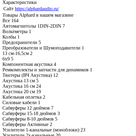
Характеристики
Сайт
https://alphardaudio.ru/
Товары Alphard в нашем магазине
Все
164
Автомагнитолы 1DIN-2DIN
7
Вольтметры
1
Колбы
1
Предохранители
5
Преобразователи и Шумоподавители
1
13 см-16,5см
2
6х9
5
Компонентная акустика
4
Ремкомплекты и запчасти для динамиков
1
Твитеры (ВЧ Акустика)
12
Акустика 13 см
5
Акустика 16 см
24
Акустика 20 см
19
Кабельная оплетка
2
Силовые кабели
1
Сабвуферы 12 дюймов
7
Сабвуферы 15-18 дюймов
3
Сабвуферы 8-10 дюймов
5
Сабвуферы Активные
2
Усилители 1-канальные (моноблоки)
23
Усилители 2х-канальные
20