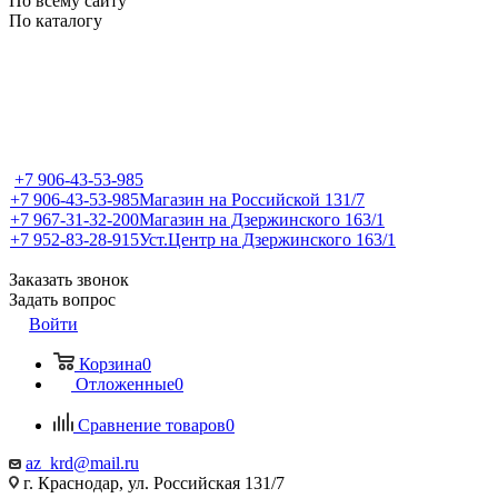
По всему сайту
По каталогу
+7 906-43-53-985
+7 906-43-53-985
Магазин на Российской 131/7
+7 967-31-32-200
Магазин на Дзержинского 163/1
+7 952-83-28-915
Уст.Центр на Дзержинского 163/1
Заказать звонок
Задать вопрос
Войти
Корзина
0
Отложенные
0
Сравнение товаров
0
az_krd@mail.ru
г. Краснодар, ул. Российская 131/7