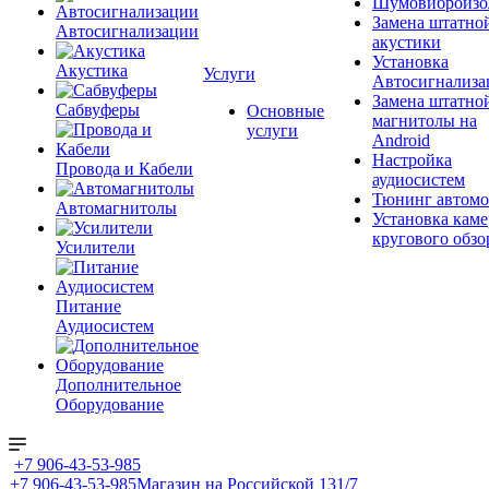
Шумовиброизо
Замена штатно
Автосигнализации
акустики
Установка
Акустика
Услуги
Автосигнализа
Замена штатно
Сабвуферы
Основные
магнитолы на
услуги
Android
Настройка
Провода и Кабели
аудиосистем
Тюнинг автомо
Автомагнитолы
Установка каме
кругового обзо
Усилители
Питание
Аудиосистем
Дополнительное
Оборудование
+7 906-43-53-985
+7 906-43-53-985
Магазин на Российской 131/7