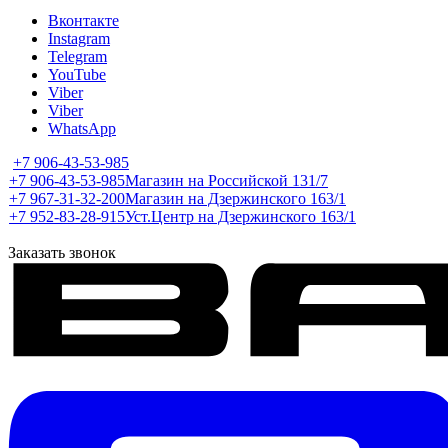
Вконтакте
Instagram
Telegram
YouTube
Viber
Viber
WhatsApp
+7 906-43-53-985
+7 906-43-53-985
Магазин на Российской 131/7
+7 967-31-32-200
Магазин на Дзержинского 163/1
+7 952-83-28-915
Уст.Центр на Дзержинского 163/1
Заказать звонок