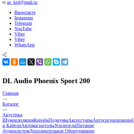
az_krd@mail.ru
Вконтакте
Instagram
Telegram
YouTube
Viber
Viber
WhatsApp
DL Audio Phoenix Sport 200
Главная
—
Каталог
—
Акустика
Шумоизоляция
Короба
Подиумы
Аксессуары
Автосигнализации
и Кабели
Автомагнитолы
Усилители
Питание
Аудиосистем
Дополнительное Оборудование