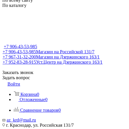
По всему сайту
По каталогу
+7 906-43-53-985
+7 906-43-53-985
Магазин на Российской 131/7
+7 967-31-32-200
Магазин на Дзержинского 163/1
+7 952-83-28-915
Уст.Центр на Дзержинского 163/1
Заказать звонок
Задать вопрос
Войти
Корзина
0
Отложенные
0
Сравнение товаров
0
az_krd@mail.ru
г. Краснодар, ул. Российская 131/7