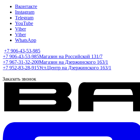
Вконтакте
Instagram
Telegram
YouTube
Viber
Viber
WhatsApp
+7 906-43-53-985
+7 906-43-53-985
Магазин на Российской 131/7
+7 967-31-32-200
Магазин на Дзержинского 163/1
+7 952-83-28-915
Уст.Центр на Дзержинского 163/1
Заказать звонок