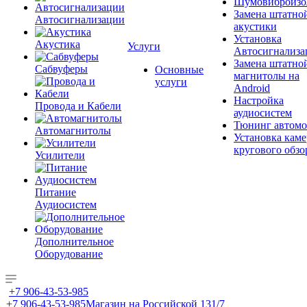
Шумовиброизо
Замена штатно
Автосигнализации
акустики
Установка
Акустика
Услуги
Автосигнализа
Замена штатно
Сабвуферы
Основные
магнитолы на
услуги
Android
Настройка
Провода и Кабели
аудиосистем
Тюнинг автомо
Автомагнитолы
Установка каме
кругового обзо
Усилители
Питание
Аудиосистем
Дополнительное
Оборудование
+7 906-43-53-985
+7 906-43-53-985
Магазин на Российской 131/7