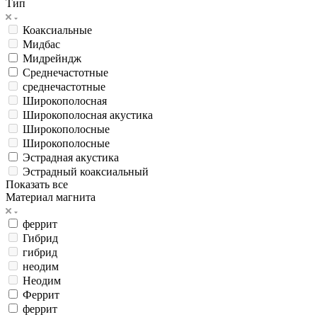
Тип
Коаксиальные
Мидбас
Мидрейндж
Среднечастотные
среднечастотные
Широкополосная
Широкополосная акустика
Широкополосные
Широкополосные
Эстрадная акустика
Эстрадный коаксиальный
Показать все
Материал магнита
феррит
Гибрид
гибрид
неодим
Неодим
Феррит
феррит