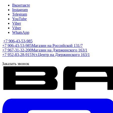
Вконтакте
Instagram
Telegram
YouTube
Viber
Viber
WhatsApp
+7 906-43-53-985
+7 906-43-53-985
Магазин на Российской 131/7
+7 967-31-32-200
Магазин на Дзержинского 163/1
+7 952-83-28-915
Уст.Центр на Дзержинского 163/1
Заказать звонок