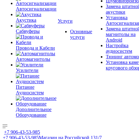
Шумовиброизо
Замена штатно
Автосигнализации
акустики
Установка
Акустика
Услуги
Автосигнализа
Замена штатно
Сабвуферы
Основные
магнитолы на
услуги
Android
Настройка
Провода и Кабели
аудиосистем
Тюнинг автомо
Автомагнитолы
Установка каме
кругового обзо
Усилители
Питание
Аудиосистем
Дополнительное
Оборудование
+7 906-43-53-985
+7 906-43-53-985
Магазин на Российской 131/7