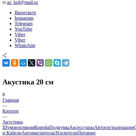
az_krd@mail.ru
Вконтакте
Instagram
Telegram
YouTube
Viber
Viber
WhatsApp
Акустика 20 см
8
Главная
—
Каталог
—
Акустика
Шумоизоляция
Короба
Подиумы
Аксессуары
Автосигнализации
и Кабели
Автомагнитолы
Усилители
Питание