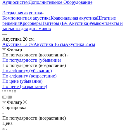
Аудиосистем
Дополнительное Оборудование
—
Эстрадная акустика
Компонентная акустика
Коаксиальная акустика
Штатные
решения
Кросоверы
Твитеры (ВЧ Акустика)
Ремкомплекты и
запчасти для динамиков
—
Акустика 20 см
Акустика 13 см
Акустика 16 см
Акустика 25см
Фильтр
По популярности (возрастание)
По популярности (убывание)
По популярности (возрастание)
По алфавиту (убывание)
По алфавиту (возрастание)
По цене (убывание)
По цене (возрастание)
Фильтр
Сортировка
По популярности (возрастание)
Цена