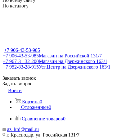
По всему сайту
По каталогу
+7 906-43-53-985
+7 906-43-53-985
Магазин на Российской 131/7
+7 967-31-32-200
Магазин на Дзержинского 163/1
+7 952-83-28-915
Уст.Центр на Дзержинского 163/1
Заказать звонок
Задать вопрос
Войти
Корзина
0
Отложенные
0
Сравнение товаров
0
az_krd@mail.ru
г. Краснодар, ул. Российская 131/7