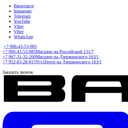
Вконтакте
Instagram
Telegram
YouTube
Viber
Viber
WhatsApp
+7 906-43-53-985
+7 906-43-53-985
Магазин на Российской 131/7
+7 967-31-32-200
Магазин на Дзержинского 163/1
+7 952-83-28-915
Уст.Центр на Дзержинского 163/1
Заказать звонок