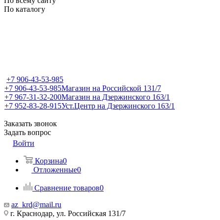
По всему сайту
По каталогу
+7 906-43-53-985
+7 906-43-53-985
Магазин на Российской 131/7
+7 967-31-32-200
Магазин на Дзержинского 163/1
+7 952-83-28-915
Уст.Центр на Дзержинского 163/1
Заказать звонок
Задать вопрос
Войти
Корзина
0
Отложенные
0
Сравнение товаров
0
az_krd@mail.ru
г. Краснодар, ул. Российская 131/7