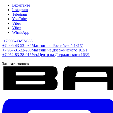
Вконтакте
Instagram
Telegram
YouTube
Viber
Viber
WhatsApp
+7 906-43-53-985
+7 906-43-53-985
Магазин на Российской 131/7
+7 967-31-32-200
Магазин на Дзержинского 163/1
+7 952-83-28-915
Уст.Центр на Дзержинского 163/1
Заказать звонок