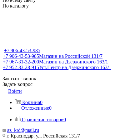
По всему сайту
По каталогу
+7 906-43-53-985
+7 906-43-53-985
Магазин на Российской 131/7
+7 967-31-32-200
Магазин на Дзержинского 163/1
+7 952-83-28-915
Уст.Центр на Дзержинского 163/1
Заказать звонок
Задать вопрос
Войти
Корзина
0
Отложенные
0
Сравнение товаров
0
az_krd@mail.ru
г. Краснодар, ул. Российская 131/7