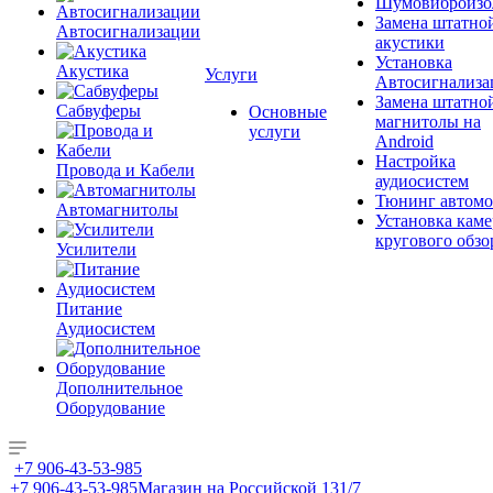
Шумовиброизо
Замена штатно
Автосигнализации
акустики
Установка
Акустика
Услуги
Автосигнализа
Замена штатно
Сабвуферы
Основные
магнитолы на
услуги
Android
Настройка
Провода и Кабели
аудиосистем
Тюнинг автомо
Автомагнитолы
Установка каме
кругового обзо
Усилители
Питание
Аудиосистем
Дополнительное
Оборудование
+7 906-43-53-985
+7 906-43-53-985
Магазин на Российской 131/7