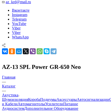
az_krd@mail.ru
Вконтакте
Instagram
Telegram
YouTube
Viber
Viber
WhatsApp
AZ-13 SPL Power GR-650 Neo
Главная
—
Каталог
—
Акустика
Шумоизоляция
Короба
Подиумы
Аксессуары
Автосигнализации
и Кабели
Автомагнитолы
Усилители
Питание
Аудиосистем
Дополнительное Оборудование