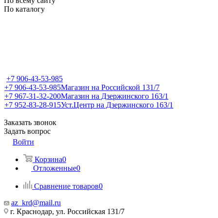
По всему сайту
По каталогу
+7 906-43-53-985
+7 906-43-53-985
Магазин на Российской 131/7
+7 967-31-32-200
Магазин на Дзержинского 163/1
+7 952-83-28-915
Уст.Центр на Дзержинского 163/1
Заказать звонок
Задать вопрос
Войти
Корзина
0
Отложенные
0
Сравнение товаров
0
az_krd@mail.ru
г. Краснодар, ул. Российская 131/7