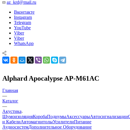
az_krd@mail.ru
Вконтакте
Instagram
Telegram
YouTube
Viber
Viber
WhatsApp
Alphard Apocalypse AP-M61AC
Главная
—
Каталог
—
Акустика
Шумоизоляция
Короба
Подиумы
Аксессуары
Автосигнализации
и Кабели
Автомагнитолы
Усилители
Питание
Аудиосистем
Дополнительное Оборудование