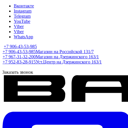
Вконтакте
Instagram
Telegram
YouTube
Viber
Viber
WhatsApp
+7 906-43-53-985
+7 906-43-53-985
Магазин на Российской 131/7
+7 967-31-32-200
Магазин на Дзержинского 163/1
+7 952-83-28-915
Уст.Центр на Дзержинского 163/1
Заказать звонок