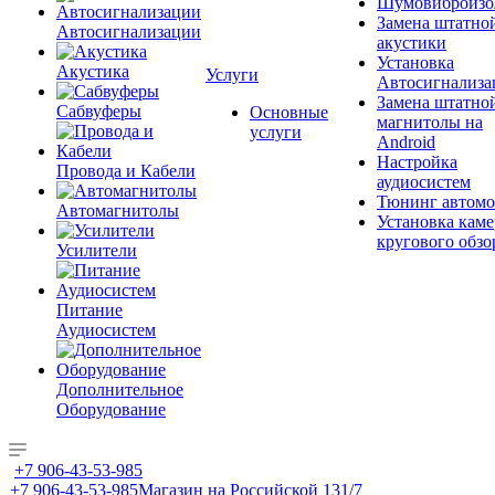
Шумовиброизо
Замена штатно
Автосигнализации
акустики
Установка
Акустика
Услуги
Автосигнализа
Замена штатно
Сабвуферы
Основные
магнитолы на
услуги
Android
Настройка
Провода и Кабели
аудиосистем
Тюнинг автомо
Автомагнитолы
Установка каме
кругового обзо
Усилители
Питание
Аудиосистем
Дополнительное
Оборудование
+7 906-43-53-985
+7 906-43-53-985
Магазин на Российской 131/7