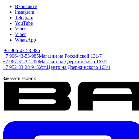
Вконтакте
Instagram
Telegram
YouTube
Viber
Viber
WhatsApp
+7 906-43-53-985
+7 906-43-53-985
Магазин на Российской 131/7
+7 967-31-32-200
Магазин на Дзержинского 163/1
+7 952-83-28-915
Уст.Центр на Дзержинского 163/1
Заказать звонок