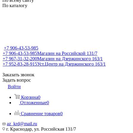
По всему сайту
По каталогу
+7 906-43-53-985
+7 906-43-53-985
Магазин на Российской 131/7
+7 967-31-32-200
Магазин на Дзержинского 163/1
+7 952-83-28-915
Уст.Центр на Дзержинского 163/1
Заказать звонок
Задать вопрос
Войти
Корзина
0
Отложенные
0
Сравнение товаров
0
az_krd@mail.ru
г. Краснодар, ул. Российская 131/7