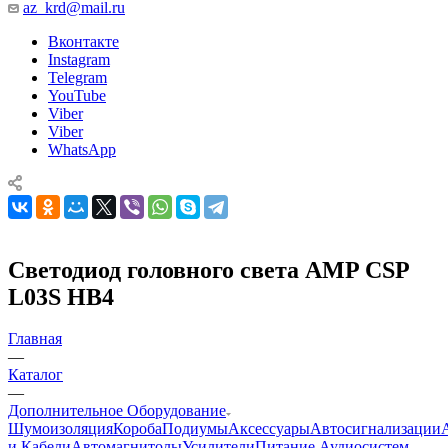
az_krd@mail.ru
Вконтакте
Instagram
Telegram
YouTube
Viber
Viber
WhatsApp
Светодиод головного света AMP CSP
L03S HB4
Главная
—
Каталог
—
Дополнительное Оборудование
Шумоизоляция
Короба
Подиумы
Аксессуары
Автосигнализации
и Кабели
Автомагнитолы
Усилители
Питание Аудиосистем