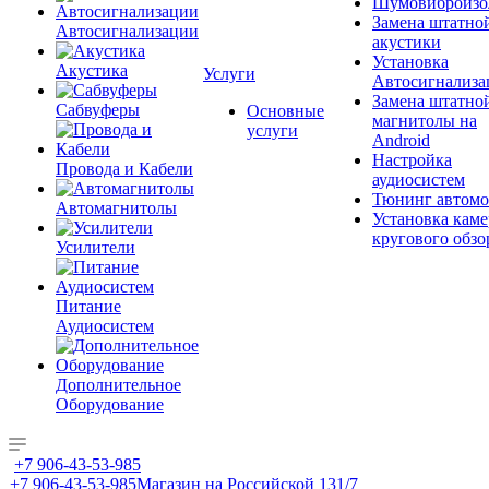
Шумовиброизо
Замена штатно
Автосигнализации
акустики
Установка
Акустика
Услуги
Автосигнализа
Замена штатно
Сабвуферы
Основные
магнитолы на
услуги
Android
Настройка
Провода и Кабели
аудиосистем
Тюнинг автомо
Автомагнитолы
Установка каме
кругового обзо
Усилители
Питание
Аудиосистем
Дополнительное
Оборудование
+7 906-43-53-985
+7 906-43-53-985
Магазин на Российской 131/7