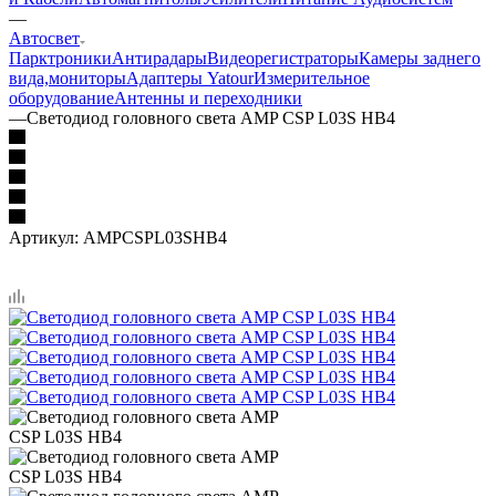
—
Автосвет
Парктроники
Антирадары
Видеорегистраторы
Камеры заднего
вида,мониторы
Адаптеры Yatour
Измерительное
оборудование
Антенны и переходники
—
Светодиод головного света AMP CSP L03S HB4
Артикул:
AMPCSPL03SHB4