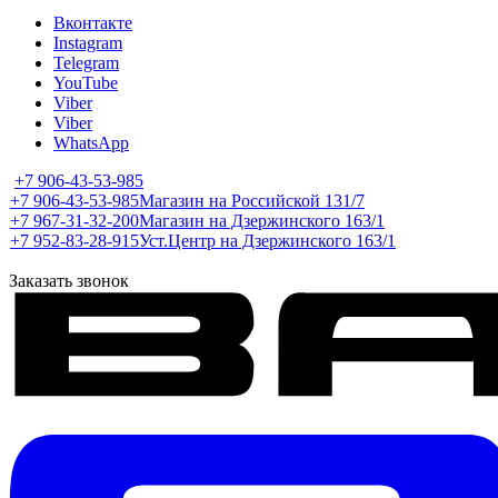
Вконтакте
Instagram
Telegram
YouTube
Viber
Viber
WhatsApp
+7 906-43-53-985
+7 906-43-53-985
Магазин на Российской 131/7
+7 967-31-32-200
Магазин на Дзержинского 163/1
+7 952-83-28-915
Уст.Центр на Дзержинского 163/1
Заказать звонок