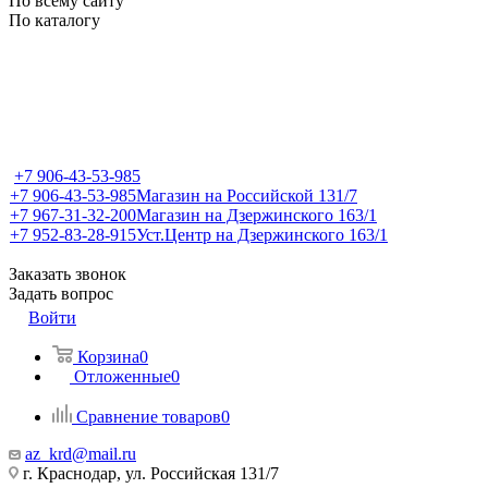
По всему сайту
По каталогу
+7 906-43-53-985
+7 906-43-53-985
Магазин на Российской 131/7
+7 967-31-32-200
Магазин на Дзержинского 163/1
+7 952-83-28-915
Уст.Центр на Дзержинского 163/1
Заказать звонок
Задать вопрос
Войти
Корзина
0
Отложенные
0
Сравнение товаров
0
az_krd@mail.ru
г. Краснодар, ул. Российская 131/7